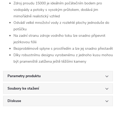
Zdroj proudu 15000 je ideálním počátečním bodem pro
vodopády a potoky s vysokým průtokem, dodává jim
mimořádně realistický vzhled
Odvádí velké množství vody z rozlehlé plochy jednoduše do
potůčku
Na zadní stranu zdroje vodního toku lze snadno připevnit
jezírkovou fólii
Bezproblémově splyne s prostředím a lze jej snadno přestavět
Díky robustnímu designu vyrobenému z jednoho kusu mohou
být prameniště zatížena ještě těžšími kameny
Parametry produktu
Soubory ke stažení
Diskuse