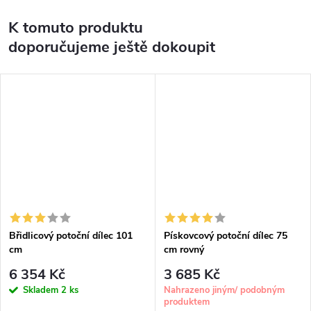
K tomuto produktu
doporučujeme ještě dokoupit
Břidlicový potoční dílec 101
Pískovcový potoční dílec 75
cm
cm rovný
6 354 Kč
3 685 Kč
Skladem
2 ks
Nahrazeno jiným/ podobným
produktem