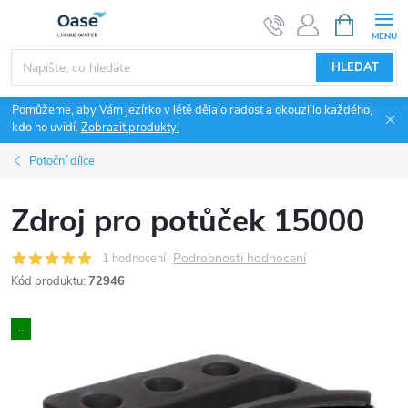
Přejít
NÁKUPNÍ
KOŠÍK
na
obsah
HLEDAT
Pomůžeme, aby Vám jezírko v létě dělalo radost a okouzlilo každého,
kdo ho uvidí.
Zobrazit produkty!
Potoční dílce
Zdroj pro potůček 15000
Podrobnosti hodnocení
1 hodnocení
Kód produktu:
72946
..