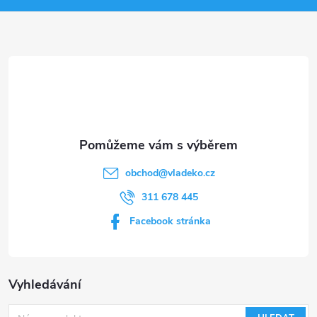
a
t
í
obchod
@
vladeko.cz
311 678 445
Facebook stránka
Vyhledávání