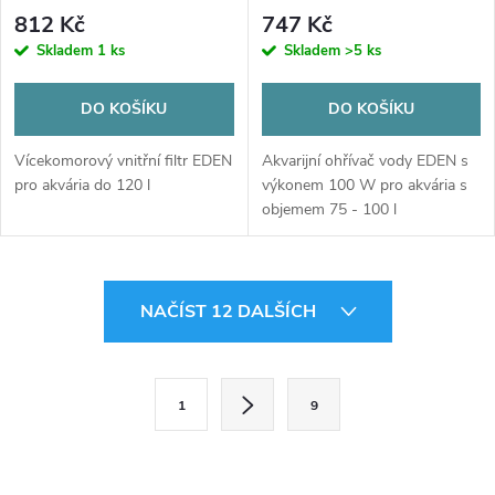
812 Kč
747 Kč
Skladem
1 ks
Skladem
>5 ks
DO KOŠÍKU
DO KOŠÍKU
Vícekomorový vnitřní filtr EDEN
Akvarijní ohřívač vody EDEN s
pro akvária do 120 l
výkonem 100 W pro akvária s
objemem 75 - 100 l
O
NAČÍST 12 DALŠÍCH
v
l
S
1
9
t
á
r
d
á