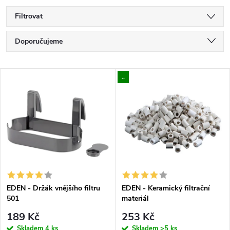
Filtrovat
Ř
Doporučujeme
a
Nejlevnější
V
..
Nejdražší
z
ý
Nejprodávanější
e
p
Abecedně
n
i
í
s
p
EDEN - Držák vnějšího filtru
EDEN - Keramický filtrační
501
materiál
p
r
189 Kč
253 Kč
Skladem
4 ks
Skladem
>5 ks