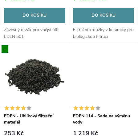
r
o
o
DO KOŠÍKU
DO KOŠÍKU
d
d
Závěsný držák pro vnější filtr
Filtrační kroužky z keramiky pro
u
EDEN 501
biologickou filtraci
u
..
k
k
t
t
ů
ů
EDEN - Uhlíkový filtrační
EDEN 114 - Sada na výměnu
materiál
vody
253 Kč
1 219 Kč