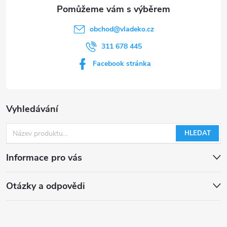
i
s
obchod
@
vladeko.cz
u
311 678 445
Facebook stránka
Vyhledávání
HLEDAT
Informace pro vás
Otázky a odpovědi