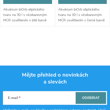
Akvárium biOrb eliptického
Akvárium biOrb eliptického
tvaru na 30 l s vícebarevným
tvaru na 30 l s vícebarevným
MCR osvětlením v bílé barvě
MCR osvětlením v černé barvě
O
v
l
á
Mějte přehled o novinkách
d
a slevách
Z
a
á
c
E-mail
ODEBÍRAT
í