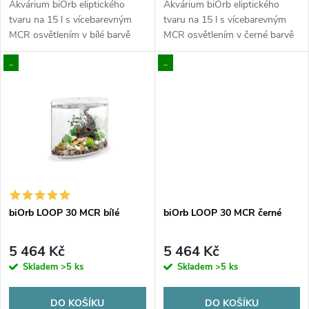
d
Akvárium biOrb eliptického
Akvárium biOrb eliptického
u
tvaru na 15 l s vícebarevným
tvaru na 15 l s vícebarevným
MCR osvětlením v bílé barvě
MCR osvětlením v černé barvě
u
k
..
..
k
t
t
ů
ů
biOrb LOOP 30 MCR bílé
biOrb LOOP 30 MCR černé
5 464 Kč
5 464 Kč
Skladem
>5 ks
Skladem
>5 ks
DO KOŠÍKU
DO KOŠÍKU