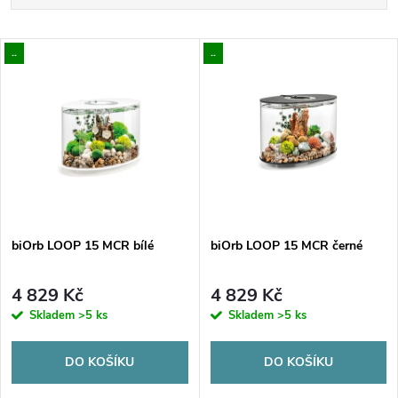
a
Nejlevnější
V
..
..
Nejdražší
z
ý
Nejprodávanější
e
p
Abecedně
n
i
í
s
p
biOrb LOOP 15 MCR bílé
biOrb LOOP 15 MCR černé
p
r
4 829 Kč
4 829 Kč
r
Skladem
>5 ks
Skladem
>5 ks
o
o
DO KOŠÍKU
DO KOŠÍKU
d