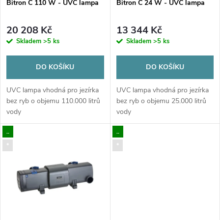
p
Bitron C 110 W - UVC lampa
Bitron C 24 W - UVC lampa
p
r
20 208 Kč
13 344 Kč
r
Skladem
>5 ks
Skladem
>5 ks
o
o
DO KOŠÍKU
DO KOŠÍKU
d
d
UVC lampa vhodná pro jezírka
UVC lampa vhodná pro jezírka
u
bez ryb o objemu 110.000 litrů
bez ryb o objemu 25.000 litrů
vody
vody
u
k
..
..
k
*
*
t
t
ů
ů