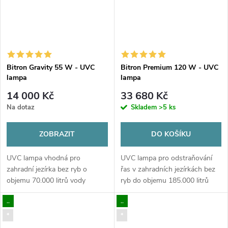
Bitron Gravity 55 W - UVC
Bitron Premium 120 W - UVC
lampa
lampa
14 000 Kč
33 680 Kč
Na dotaz
Skladem
>5 ks
ZOBRAZIT
DO KOŠÍKU
UVC lampa vhodná pro
UVC lampa pro odstraňování
zahradní jezírka bez ryb o
řas v zahradních jezírkách bez
objemu 70.000 litrů vody
ryb do objemu 185.000 litrů
vody
..
..
*
*