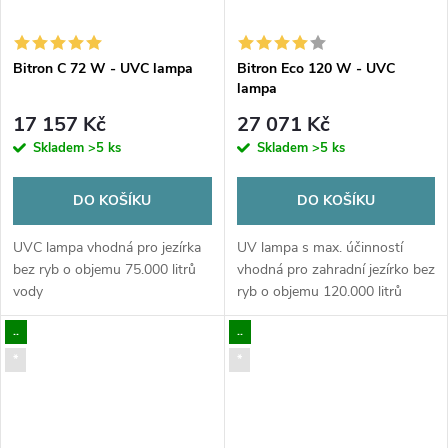
Bitron C 72 W - UVC lampa
Bitron Eco 120 W - UVC
lampa
17 157 Kč
27 071 Kč
Skladem
>5 ks
Skladem
>5 ks
DO KOŠÍKU
DO KOŠÍKU
UVC lampa vhodná pro jezírka
UV lampa s max. účinností
bez ryb o objemu 75.000 litrů
vhodná pro zahradní jezírko bez
vody
ryb o objemu 120.000 litrů
vody
..
..
*
*