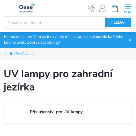
Přejít
NÁKUPNÍ
KOŠÍK
na
obsah
HLEDAT
Pomůžeme, aby Vám jezírko v létě dělalo radost a okouzlilo každého,
kdo ho uvidí.
Zobrazit produkty!
JEZÍRKA Oase
UV lampy pro zahradní
jezírka
Příslušenství pro UV lampy