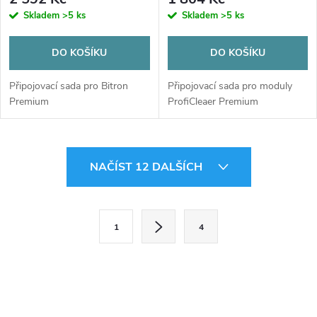
Skladem
>5 ks
Skladem
>5 ks
DO KOŠÍKU
DO KOŠÍKU
Připojovací sada pro Bitron
Připojovací sada pro moduly
Premium
ProfiCleaer Premium
O
NAČÍST 12 DALŠÍCH
v
l
S
1
4
t
á
r
d
á
a
n