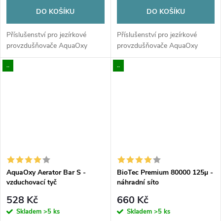
DO KOŠÍKU
DO KOŠÍKU
Příslušenství pro jezírkové
Příslušenství pro jezírkové
provzdušňovače AquaOxy
provzdušňovače AquaOxy
..
..
AquaOxy Aerator Bar S -
BioTec Premium 80000 125µ -
vzduchovací tyč
náhradní síto
528 Kč
660 Kč
Skladem
>5 ks
Skladem
>5 ks