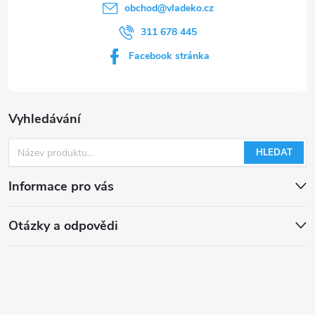
s
obchod
@
vladeko.cz
u
311 678 445
Facebook stránka
Vyhledávání
HLEDAT
Informace pro vás
Otázky a odpovědi