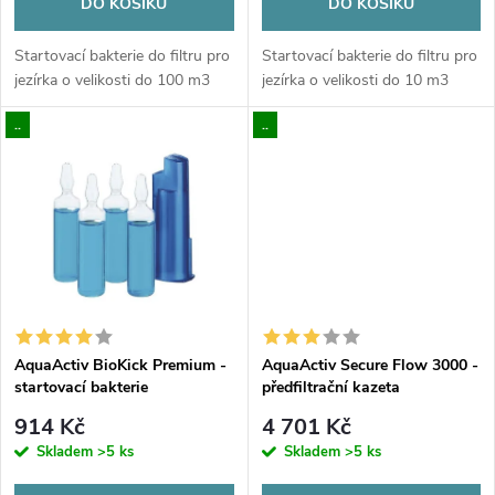
o
DO KOŠÍKU
DO KOŠÍKU
d
d
Startovací bakterie do filtru pro
Startovací bakterie do filtru pro
u
jezírka o velikosti do 100 m3
jezírka o velikosti do 10 m3
u
..
..
k
k
t
t
ů
ů
AquaActiv BioKick Premium -
AquaActiv Secure Flow 3000 -
startovací bakterie
předfiltrační kazeta
914 Kč
4 701 Kč
Skladem
>5 ks
Skladem
>5 ks