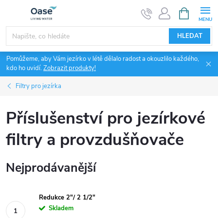
Přejít
NÁKUPNÍ
KOŠÍK
na
obsah
HLEDAT
Pomůžeme, aby Vám jezírko v létě dělalo radost a okouzlilo každého,
kdo ho uvidí.
Zobrazit produkty!
Filtry pro jezírka
Příslušenství pro jezírkové
filtry a provzdušňovače
Nejprodávanější
Redukce 2"/ 2 1/2"
Skladem