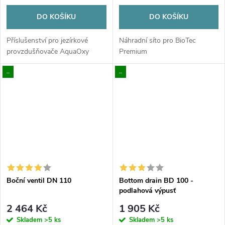
DO KOŠÍKU
DO KOŠÍKU
Příslušenství pro jezírkové
Náhradní síto pro BioTec
provzdušňovače AquaOxy
Premium
..
..
Boční ventil DN 110
Bottom drain BD 100 -
podlahová výpusť
2 464 Kč
1 905 Kč
Skladem
>5 ks
Skladem
>5 ks