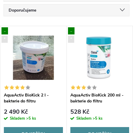
Ř
Doporučujeme
a
Nejlevnější
V
..
..
Nejdražší
z
*
*
ý
Nejprodávanější
e
p
Abecedně
n
i
í
s
p
AquaActiv BioKick 2 l -
AquaActiv BioKick 200 ml -
bakterie do filtru
bakterie do filtru
p
r
2 490 Kč
528 Kč
r
Skladem
>5 ks
Skladem
>5 ks
o