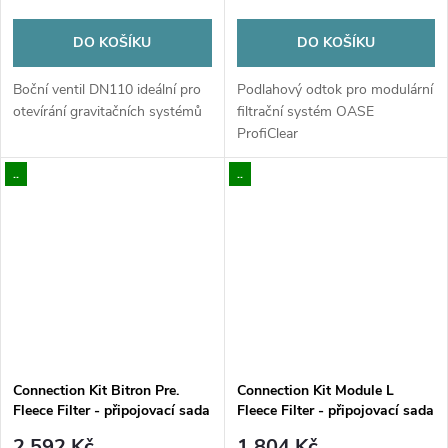
DO KOŠÍKU
DO KOŠÍKU
Boční ventil DN110 ideální pro
Podlahový odtok pro modulární
otevírání gravitačních systémů
filtrační systém OASE
ProfiClear
..
..
Connection Kit Bitron Pre.
Connection Kit Module L
Fleece Filter - připojovací sada
Fleece Filter - připojovací sada
2 592 Kč
1 804 Kč