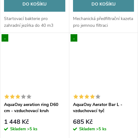
DO KOŠÍKU
DO KOŠÍKU
Startovací bakterie pro
Mechanická předfiltrační kazeta
zahradní jezírka do 40 m3
pro jemnou filtraci
..
..
AquaOxy aeration ring D60
AquaOxy Aerator Bar L -
cm - vzduchovací kruh
vzduchovací tyč
1 448 Kč
685 Kč
Skladem
>5 ks
Skladem
>5 ks