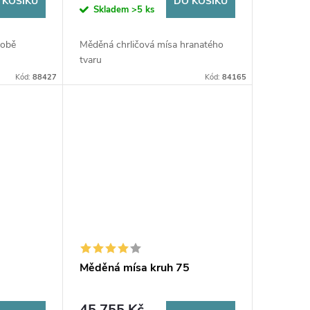
 KOŠÍKU
DO KOŠÍKU
Skladem
>5 ks
době
Měděná chrličová mísa hranatého
tvaru
Kód:
88427
Kód:
84165
Měděná mísa kruh 75
45 755 Kč