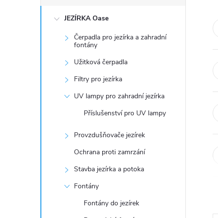
s
JEZÍRKA Oase
t
Čerpadla pro jezírka a zahradní
r
fontány
Užitková čerpadla
a
Filtry pro jezírka
n
UV lampy pro zahradní jezírka
Příslušenství pro UV lampy
n
Provzdušňovače jezírek
í
Ochrana proti zamrzání
p
Stavba jezírka a potoka
Fontány
a
Fontány do jezírek