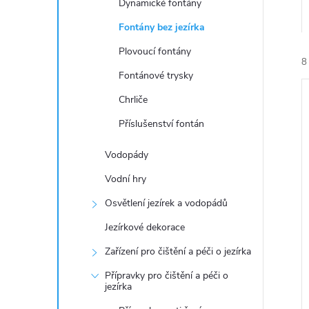
n
Dynamické fontány
Fontány bez jezírka
e
Plovoucí fontány
8
l
Fontánové trysky
Chrliče
Příslušenství fontán
Vodopády
í
Vodní hry
i
Osvětlení jezírek a vodopádů
Jezírkové dekorace
Zařízení pro čištění a péči o jezírka
Přípravky pro čištění a péči o
jezírka