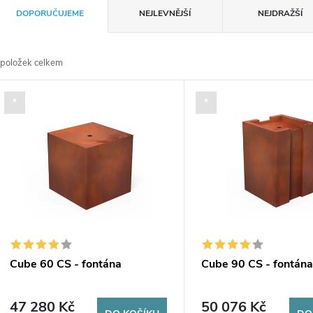
Ř
DOPORUČUJEME
NEJLEVNĚJŠÍ
NEJDRAŽŠÍ
a
položek celkem
z
V
*
*
e
ý
n
p
p
s
r
p
Cube 60 CS - fontána
Cube 90 CS - fontán
o
r
47 280 Kč
50 076 Kč