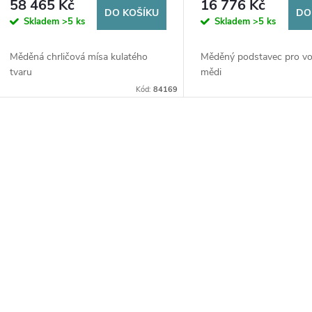
58 465 Kč
16 776 Kč
DO KOŠÍKU
DO
Skladem
>5 ks
Skladem
>5 ks
Měděná chrličová mísa kulatého
Měděný podstavec pro vo
tvaru
mědi
Kód:
84169
O
v
á
d
a