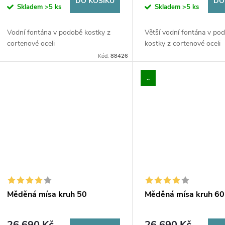
d
DO KOŠÍKU
DO
Skladem
>5 ks
Skladem
>5 ks
o
u
Vodní fontána v podobě kostky z
Větší vodní fontána v po
d
cortenové oceli
kostky z cortenové oceli
k
Kód:
88426
u
t
..
k
ů
t
ů
Měděná mísa kruh 50
Měděná mísa kruh 60
26 690 Kč
26 690 Kč