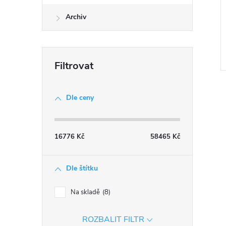
Archiv
Dle ceny
16776
Kč
58465
Kč
l
Dle štítku
Na skladě
8
ROZBALIT FILTR