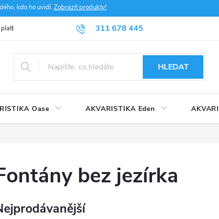
dého, kdo ho uvidí.
Zobrazit produkty!
311 678 445
 platba
FAQ
Obchodní podmínky
Ochrana údajů
HLEDAT
RISTIKA Oase
AKVARISTIKA Eden
AKVARI
Fontány bez jezírka
Nejprodávanější