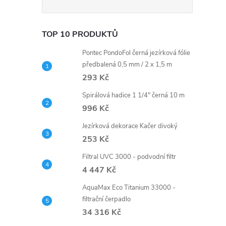
í
TOP 10 PRODUKTŮ
Pontec PondoFol černá jezírková fólie
r
předbalená 0,5 mm / 2 x 1,5 m
293 Kč
Spirálová hadice 1 1/4" černá 10 m
996 Kč
Jezírková dekorace Kačer divoký
253 Kč
Filtral UVC 3000 - podvodní filtr
4 447 Kč
AquaMax Eco Titanium 33000 -
filtrační čerpadlo
i
34 316 Kč