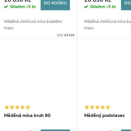
DO KOŠÍKU
DO
Skladem
>5 ks
Skladem
>5 ks
Měděná chrličová mísa kulatého
Měděná chrličová mísa ku
tvaru
tvaru
Kód:
84166
Měděná mísa kruh 90
Měděný podstavec