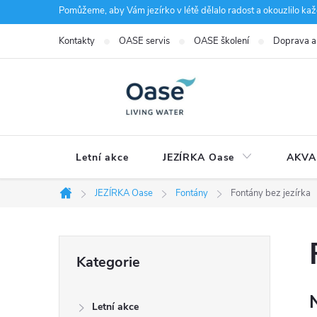
Přejít
Pomůžeme, aby Vám jezírko v létě dělalo radost a okouzlilo kaž
na
Kontakty
OASE servis
OASE školení
Doprava a
obsah
Letní akce
JEZÍRKA Oase
AKVA
JEZÍRKA Oase
Fontány
Fontány bez jezírka
Domů
P
Přeskočit
Kategorie
kategorie
o
Letní akce