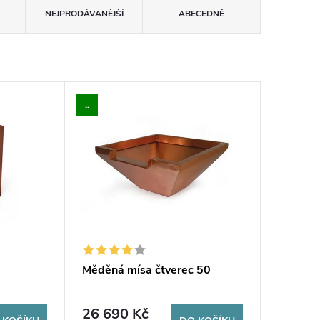
NEJPRODÁVANĚJŠÍ
ABECEDNĚ
..
a
Měděná mísa čtverec 50
26 690 Kč