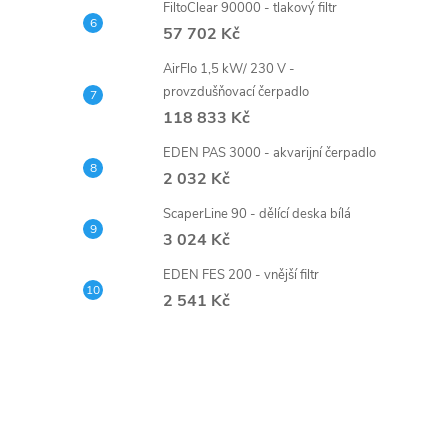
FiltoClear 90000 - tlakový filtr
57 702 Kč
AirFlo 1,5 kW/ 230 V -
provzdušňovací čerpadlo
118 833 Kč
EDEN PAS 3000 - akvarijní čerpadlo
2 032 Kč
ScaperLine 90 - dělící deska bílá
3 024 Kč
EDEN FES 200 - vnější filtr
2 541 Kč