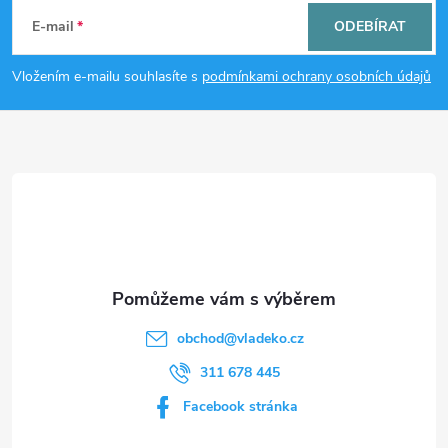
á
c
E-mail
ODEBÍRAT
p
í
Vložením e-mailu souhlasíte s
podmínkami ochrany osobních údajů
p
a
r
t
v
í
k
y
v
obchod
@
vladeko.cz
ý
311 678 445
p
Facebook stránka
i