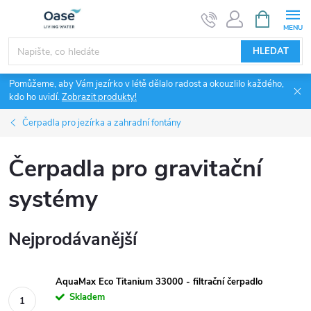
Přejít
NÁKUPNÍ
KOŠÍK
na
obsah
HLEDAT
Pomůžeme, aby Vám jezírko v létě dělalo radost a okouzlilo každého,
kdo ho uvidí.
Zobrazit produkty!
Čerpadla pro jezírka a zahradní fontány
Čerpadla pro gravitační
systémy
Nejprodávanější
AquaMax Eco Titanium 33000 - filtrační čerpadlo
Skladem