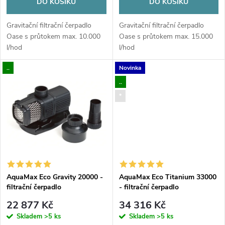
o
DO KOŠÍKU
DO KOŠÍKU
d
d
Gravitační filtrační čerpadlo
Gravitační filtrační čerpadlo
u
Oase s průtokem max. 10.000
Oase s průtokem max. 15.000
l/hod
l/hod
u
k
..
Novinka
k
..
t
*
t
ů
ů
AquaMax Eco Gravity 20000 -
AquaMax Eco Titanium 33000
filtrační čerpadlo
- filtrační čerpadlo
22 877 Kč
34 316 Kč
Skladem
>5 ks
Skladem
>5 ks