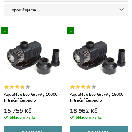
Ř
Doporučujeme
a
Nejlevnější
V
..
..
Nejdražší
z
ý
Nejprodávanější
e
p
Abecedně
n
i
í
s
p
AquaMax Eco Gravity 10000 -
AquaMax Eco Gravity 15000 -
filtrační čerpadlo
filtrační čerpadlo
p
r
15 759 Kč
18 962 Kč
r
Skladem
>5 ks
Skladem
>5 ks
o