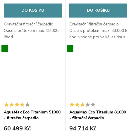
DO KOŠÍKU
DO KOŠÍKU
Gravitační filtrační čerpadlo
Gravitační filtrační čerpadlo
Oase s průtokem max. 18.000
Oase s průtokem max. 33.000 l/
l/hod
hod. vhodné pro velká jezírka s
kapry Koi
..
..
AquaMax Eco Titanium 51000
AquaMax Eco Titanium 81000
- filtrační čerpadlo
- filtrační čerpadlo
60 499 Kč
94 714 Kč