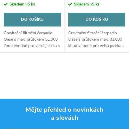
Skladem
>5 ks
Skladem
>5 ks
DO KOŠÍKU
DO KOŠÍKU
Gravitační filtrační čerpadlo
Gravitační filtrační čerpadlo
Oase s max. průtokem 51.000
Oase s průtokem max. 81.000
l/hod vhodné pro velká jezírka s
l/hod vhodné pro velká jezírka s
kapry Koi
rybami
O
v
l
á
Mějte přehled o novinkách
d
a slevách
Z
a