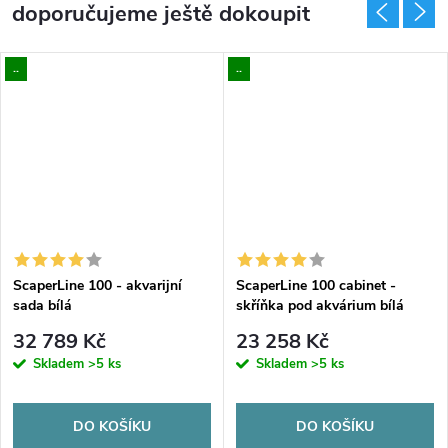
doporučujeme ještě dokoupit
..
..
ScaperLine 100 - akvarijní
ScaperLine 100 cabinet -
sada bílá
skříňka pod akvárium bílá
32 789 Kč
23 258 Kč
Skladem
>5 ks
Skladem
>5 ks
DO KOŠÍKU
DO KOŠÍKU