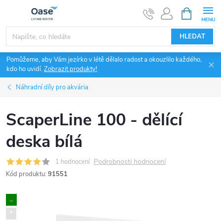
Přejít
NÁKUPNÍ
KOŠÍK
na
obsah
HLEDAT
Pomůžeme, aby Vám jezírko v létě dělalo radost a okouzlilo každého,
kdo ho uvidí.
Zobrazit produkty!
Náhradní díly pro akvária
ScaperLine 100 - dělící
deska bílá
Podrobnosti hodnocení
1 hodnocení
Kód produktu:
91551
..
*