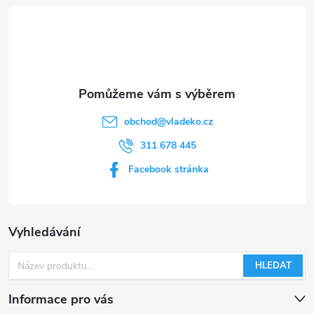
t
í
obchod
@
vladeko.cz
311 678 445
Facebook stránka
Vyhledávání
HLEDAT
Informace pro vás