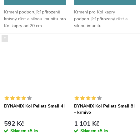
Krmení podporující přirozeně
Krmení pro Koi kapry
krásný růst a silnou imunitu pro
podporující přirozený růst a
Koi kapry od 20 cm
silnou imunitu
*
DYNAMIX Koi Pellets Small 4 l
DYNAMIX Koi Pellets Small 8 l
- krmivo
592 Kč
1 101 Kč
Skladem
>5 ks
Skladem
>5 ks