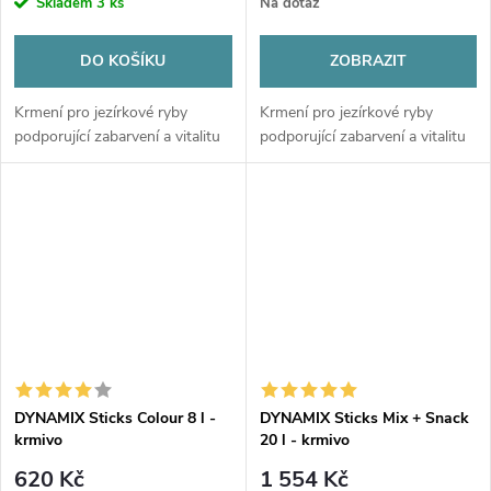
Skladem
3 ks
Na dotaz
DO KOŠÍKU
ZOBRAZIT
Krmení pro jezírkové ryby
Krmení pro jezírkové ryby
podporující zabarvení a vitalitu
podporující zabarvení a vitalitu
DYNAMIX Sticks Colour 8 l -
DYNAMIX Sticks Mix + Snack
krmivo
20 l - krmivo
620 Kč
1 554 Kč