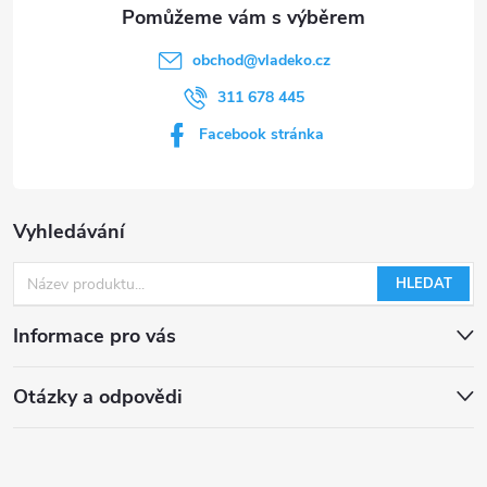
i
s
obchod
@
vladeko.cz
u
311 678 445
Facebook stránka
Vyhledávání
HLEDAT
Informace pro vás
Otázky a odpovědi