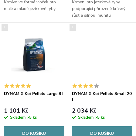
d
Krmivo ve formě vloček pro
Krmení pro jezírkové ryby
u
malé a mladé jezírkové ryby
podporující přirozeně krásný
růst a silnou imunitu
u
k
*
*
k
t
t
ů
ů
DYNAMIX Koi Pellets Large 8 l
DYNAMIX Koi Pellets Small 20
l
1 101 Kč
2 034 Kč
Skladem
>5 ks
Skladem
>5 ks
DO KOŠÍKU
DO KOŠÍKU