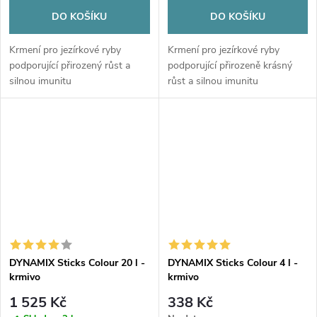
DO KOŠÍKU
DO KOŠÍKU
Krmení pro jezírkové ryby
Krmení pro jezírkové ryby
podporující přirozený růst a
podporující přirozeně krásný
silnou imunitu
růst a silnou imunitu
DYNAMIX Sticks Colour 20 l -
DYNAMIX Sticks Colour 4 l -
krmivo
krmivo
1 525 Kč
338 Kč