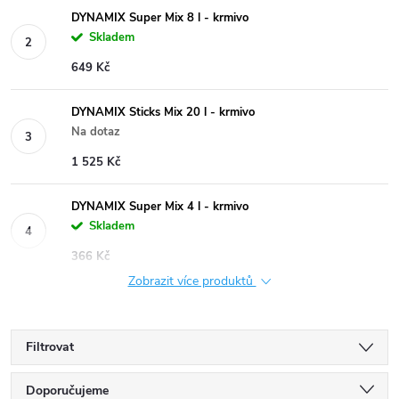
DYNAMIX Super Mix 8 l - krmivo
Skladem
649 Kč
DYNAMIX Sticks Mix 20 l - krmivo
Na dotaz
1 525 Kč
DYNAMIX Super Mix 4 l - krmivo
Skladem
366 Kč
Zobrazit více produktů
Filtrovat
Ř
Doporučujeme