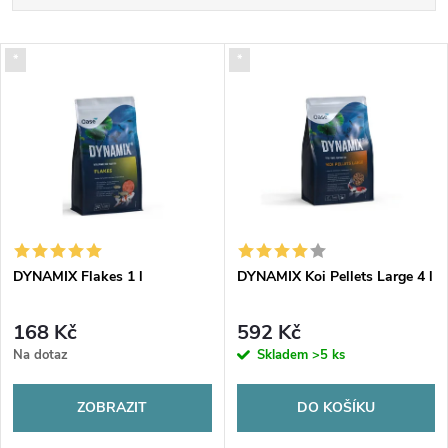
a
Nejlevnější
V
*
*
Nejdražší
z
ý
Nejprodávanější
e
p
Abecedně
n
i
í
s
p
DYNAMIX Flakes 1 l
DYNAMIX Koi Pellets Large 4 l
p
r
168 Kč
592 Kč
r
Na dotaz
Skladem
>5 ks
o
o
ZOBRAZIT
DO KOŠÍKU
d