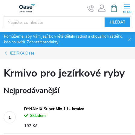
Přejít
NÁKUPNÍ
KOŠÍK
na
obsah
HLEDAT
Pomůžeme, aby Vám jezírko v létě dělalo radost a okouzlilo každého,
kdo ho uvidí.
Zobrazit produkty!
JEZÍRKA Oase
Krmivo pro jezírkové ryby
Nejprodávanější
DYNAMIX Super Mix 1 l - krmivo
Skladem
197 Kč