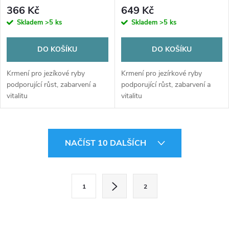
366 Kč
649 Kč
Skladem
>5 ks
Skladem
>5 ks
DO KOŠÍKU
DO KOŠÍKU
Krmení pro jezíkové ryby
Krmení pro jezírkové ryby
podporující růst, zabarvení a
podporující růst, zabarvení a
vitalitu
vitalitu
O
NAČÍST 10 DALŠÍCH
v
l
S
1
2
t
á
r
d
á