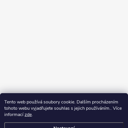
Tento web používá soubory cookie. Dalším procházením
tohoto webu vyjadřujete souhlas s jejich používáním.. Více
Spolupracujeme
informací
zde
.