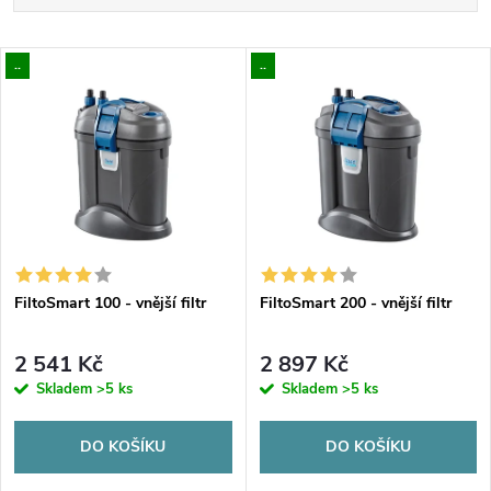
a
Nejlevnější
V
..
..
Nejdražší
z
ý
Nejprodávanější
e
p
Abecedně
n
i
í
s
p
FiltoSmart 100 - vnější filtr
FiltoSmart 200 - vnější filtr
p
r
2 541 Kč
2 897 Kč
r
Skladem
>5 ks
Skladem
>5 ks
o
o
DO KOŠÍKU
DO KOŠÍKU
d