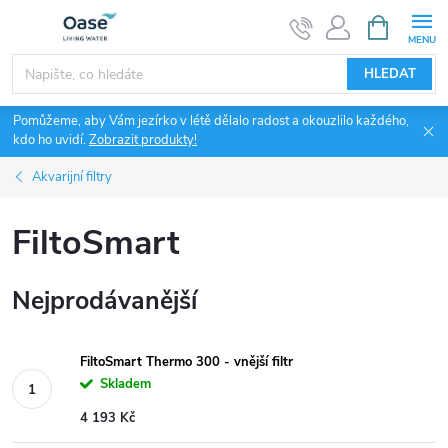
Přejít
NÁKUPNÍ
KOŠÍK
na
obsah
HLEDAT
Pomůžeme, aby Vám jezírko v létě dělalo radost a okouzlilo každého,
kdo ho uvidí.
Zobrazit produkty!
Akvarijní filtry
FiltoSmart
Nejprodávanější
FiltoSmart Thermo 300 - vnější filtr
Skladem
4 193 Kč