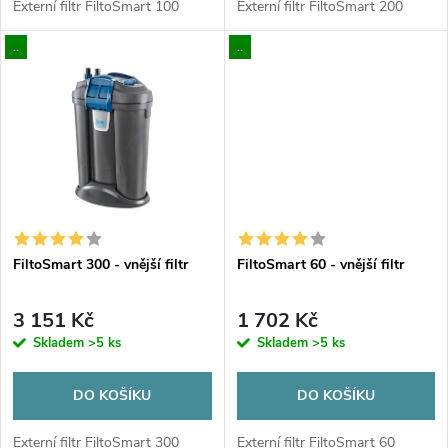
d
Externí filtr FiltoSmart 100
Externí filtr FiltoSmart 200
u
..
..
u
k
k
t
t
ů
ů
FiltoSmart 300 - vnější filtr
FiltoSmart 60 - vnější filtr
3 151 Kč
1 702 Kč
Skladem
>5 ks
Skladem
>5 ks
DO KOŠÍKU
DO KOŠÍKU
Externí filtr FiltoSmart 300
Externí filtr FiltoSmart 60