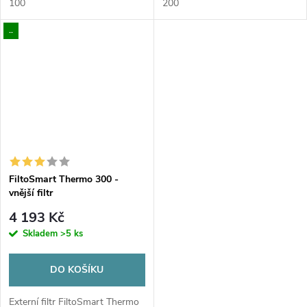
100
200
..
FiltoSmart Thermo 300 -
vnější filtr
4 193 Kč
Skladem
>5 ks
DO KOŠÍKU
Externí filtr FiltoSmart Thermo