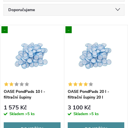
Ř
Doporučujeme
a
Nejlevnější
V
..
..
Nejdražší
z
ý
Nejprodávanější
e
p
Abecedně
n
i
í
s
p
OASE PondPads 10 l -
OASE PondPads 20 l -
filtrační šupiny
filtrační šupiny 20 l
p
r
1 575 Kč
3 100 Kč
r
Skladem
>5 ks
Skladem
>5 ks
o