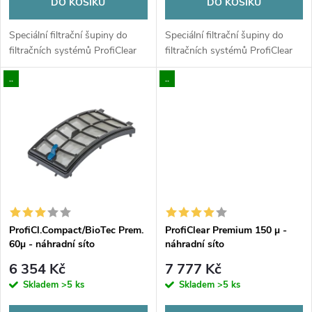
o
DO KOŠÍKU
DO KOŠÍKU
d
d
Speciální filtrační šupiny do
Speciální filtrační šupiny do
u
filtračních systémů ProfiClear
filtračních systémů ProfiClear
u
..
..
k
k
t
t
ů
ů
ProfiCl.Compact/BioTec Prem.
ProfiClear Premium 150 µ -
60µ - náhradní síto
náhradní síto
6 354 Kč
7 777 Kč
Skladem
>5 ks
Skladem
>5 ks