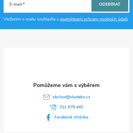
á
c
E-mail
ODEBÍRAT
p
í
Vložením e-mailu souhlasíte s
podmínkami ochrany osobních údajů
p
a
r
t
v
í
k
y
v
obchod
@
vladeko.cz
ý
311 678 445
p
Facebook stránka
i