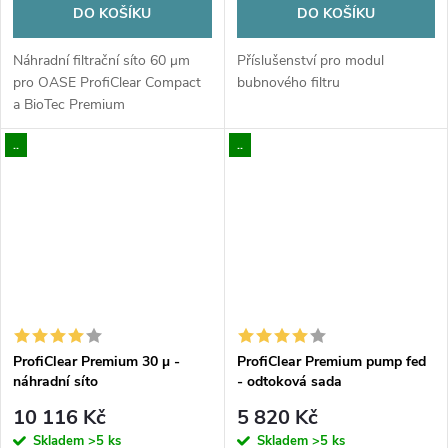
DO KOŠÍKU
DO KOŠÍKU
Náhradní filtrační síto 60 μm
Příslušenství pro modul
pro OASE ProfiClear Compact
bubnového filtru
a BioTec Premium
..
..
ProfiClear Premium 30 µ -
ProfiClear Premium pump fed
náhradní síto
- odtoková sada
10 116 Kč
5 820 Kč
Skladem
>5 ks
Skladem
>5 ks