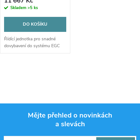
11 667 Kč
Skladem
>5 ks
DO KOŠÍKU
Řídící jednotka pro snadné
dovybavení do systému EGC
O
v
l
á
Mějte přehled o novinkách
d
a slevách
Z
a