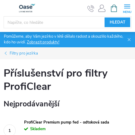
Přejít
NÁKUPNÍ
KOŠÍK
na
obsah
HLEDAT
Pomůžeme, aby Vám jezírko v létě dělalo radost a okouzlilo každého,
kdo ho uvidí.
Zobrazit produkty!
Filtry pro jezírka
Příslušenství pro filtry
ProfiClear
Nejprodávanější
ProfiClear Premium pump fed - odtoková sada
Skladem