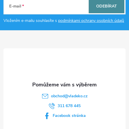
á
c
E-mail
ODEBÍRAT
p
í
Vložením e-mailu souhlasíte s
podmínkami ochrany osobních údajů
p
a
r
t
v
í
k
y
v
obchod
@
vladeko.cz
ý
311 678 445
p
Facebook stránka
i