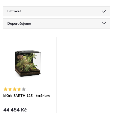
Filtrovat
Ř
Doporučujeme
a
Nejlevnější
V
Nejdražší
z
ý
Nejprodávanější
e
p
Abecedně
n
i
í
s
p
biOrb EARTH 125 - terárium
p
r
44 484 Kč