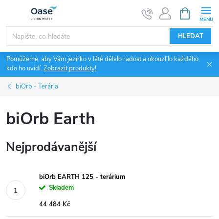
Přejít
NÁKUPNÍ
KOŠÍK
na
obsah
HLEDAT
Pomůžeme, aby Vám jezírko v létě dělalo radost a okouzlilo každého,
kdo ho uvidí.
Zobrazit produkty!
biOrb - Terária
biOrb Earth
Nejprodávanější
biOrb EARTH 125 - terárium
Skladem
44 484 Kč