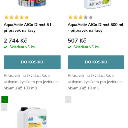
n
i
í
s
p
AquaActiv AlGo Direct 5 l -
AquaActiv AlGo Direct 500 ml
přípravek na řasy
- přípravek na řasy
p
r
2 744 Kč
507 Kč
r
Skladem
>5 ks
Skladem
>5 ks
o
o
DO KOŠÍKU
DO KOŠÍKU
d
d
Přípravek na likvidaci řas s
Přípravek na likvidaci řas s
u
aktivním kyslíkem pro jezírka o
aktivním kyslíkem pro jezírka o
objemu až 100 m3
objemu až 10 m3
u
k
..
*
k
*
t
t