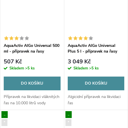
AquaActiv AlGo Universal 500
AquaActiv AlGo Universal
ml - přípravek na řasy
Plus 5 l - přípravek na řasy
507 Kč
3 049 Kč
Skladem
>5 ks
Skladem
>5 ks
DO KOŠÍKU
DO KOŠÍKU
Přípravek na likvidaci vláknitých
Algicidní přípravek na likvidaci
řas na 10.000 litrů vody
řas
..
..
*
*