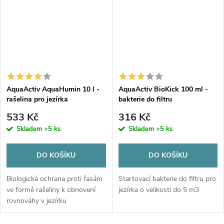
AquaActiv AquaHumin 10 l -
AquaActiv BioKick 100 ml -
rašelina pro jezírka
bakterie do filtru
533 Kč
316 Kč
Skladem
>5 ks
Skladem
>5 ks
DO KOŠÍKU
DO KOŠÍKU
Biologická ochrana proti řasám
Startovací bakterie do filtru pro
ve formě rašeliny k obnovení
jezírka o velikosti do 5 m3
rovnováhy v jezírku