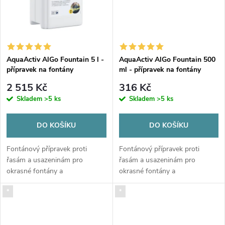
ů
ů
AquaActiv AlGo Fountain 5 l -
AquaActiv AlGo Fountain 500
přípravek na fontány
ml - přípravek na fontány
2 515 Kč
316 Kč
Skladem
>5 ks
Skladem
>5 ks
DO KOŠÍKU
DO KOŠÍKU
Fontánový přípravek proti
Fontánový přípravek proti
řasám a usazeninám pro
řasám a usazeninám pro
okrasné fontány a
okrasné fontány a
architektonické bazény
architektonické bazény
*
*