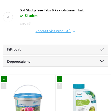
Söll SludgeFree Tabs 6 ks - odstranění kalu
Skladem
405 Kč
Zobrazit více produktů
Filtrovat
Ř
Doporučujeme
a
Nejlevnější
V
..
..
Nejdražší
z
*
*
ý
Nejprodávanější
e
p
Abecedně