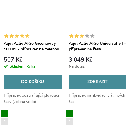
AquaActiv AlGo Greenaway
AquaActiv AlGo Universal 5 l -
500 ml - přípravek na zelenou
přípravek na řasy
vodu
507 Kč
3 049 Kč
Skladem
>5 ks
Na dotaz
DO KOŠÍKU
ZOBRAZIT
Přípravek odstraňující plovoucí
Přípravek na likvidaci vláknitých
řasy (zelená voda)
řas
..
..
*
*