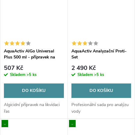
AquaActiv AlGo Universal
AquaActiv Analyzační Proti-
Plus 500 ml - přípravek na
Set
řasy
507 Kč
2 490 Kč
Skladem
>5 ks
Skladem
>5 ks
DO KOŠÍKU
DO KOŠÍKU
Algicidní přípravek na likvidaci
Profesionální sada pro analýzu
řas
vody
..
..