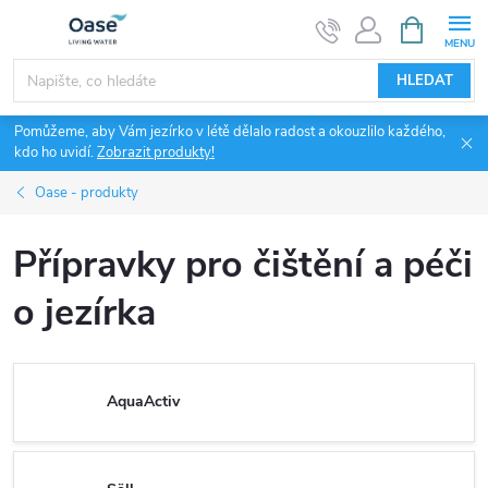
Přejít
NÁKUPNÍ
KOŠÍK
na
obsah
HLEDAT
Pomůžeme, aby Vám jezírko v létě dělalo radost a okouzlilo každého,
kdo ho uvidí.
Zobrazit produkty!
Oase - produkty
Přípravky pro čištění a péči
o jezírka
AquaActiv