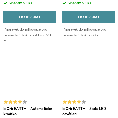
Skladem
>5 ks
Skladem
>5 ks
DO KOŠÍKU
DO KOŠÍKU
Přípravek do mlhovače pro
Přípravek do mlhovače pro
terária biOrb AIR - 4 ks x 500
terária biOrb AIR 60 - 5 l
ml
biOrb EARTH - Automatické
biOrb EARTH - Sada LED
krmítko
osvětlení