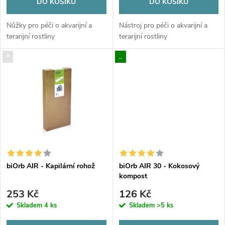
o
DO KOŠÍKU
DO KOŠÍKU
d
d
Nůžky pro péči o akvarijní a
Nástroj pro péči o akvarijní a
u
terarijní rostliny
terarijní rostliny
u
*
..
k
k
t
t
ů
ů
biOrb AIR - Kapilární rohož
biOrb AIR 30 - Kokosový
kompost
253 Kč
126 Kč
Skladem
4 ks
Skladem
>5 ks