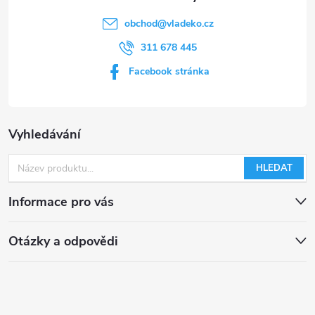
s
obchod
@
vladeko.cz
u
311 678 445
Facebook stránka
Vyhledávání
HLEDAT
Informace pro vás
Otázky a odpovědi