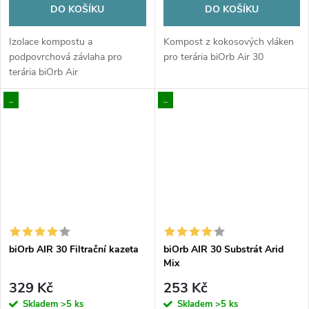
DO KOŠÍKU
DO KOŠÍKU
Izolace kompostu a
Kompost z kokosových vláken
podpovrchová závlaha pro
pro terária biOrb Air 30
terária biOrb Air
..
..
biOrb AIR 30 Filtrační kazeta
biOrb AIR 30 Substrát Arid
Mix
329 Kč
253 Kč
Skladem
>5 ks
Skladem
>5 ks