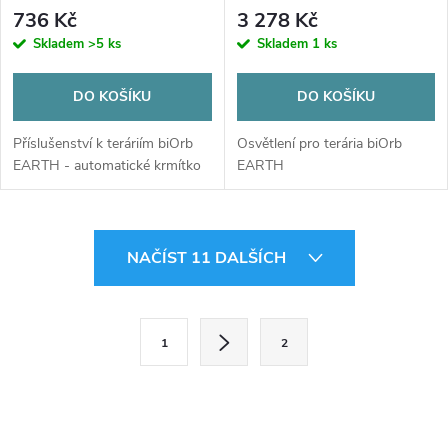
736 Kč
3 278 Kč
Skladem
>5 ks
Skladem
1 ks
DO KOŠÍKU
DO KOŠÍKU
Příslušenství k teráriím biOrb
Osvětlení pro terária biOrb
EARTH - automatické krmítko
EARTH
O
NAČÍST 11 DALŠÍCH
v
l
S
1
2
t
á
r
d
á
n