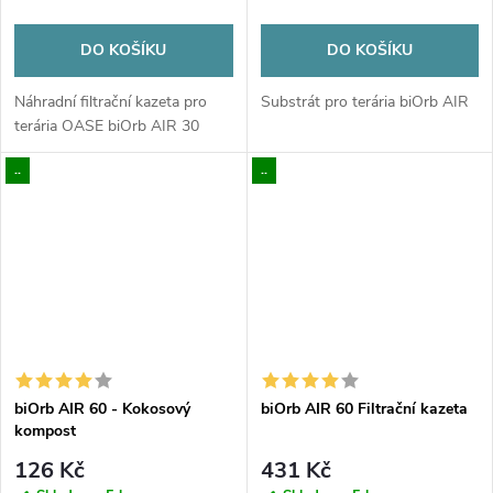
DO KOŠÍKU
DO KOŠÍKU
Náhradní filtrační kazeta pro
Substrát pro terária biOrb AIR
terária OASE biOrb AIR 30
..
..
biOrb AIR 60 - Kokosový
biOrb AIR 60 Filtrační kazeta
kompost
126 Kč
431 Kč