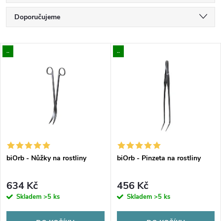
Ř
Doporučujeme
a
Nejlevnější
V
..
..
Nejdražší
z
ý
Nejprodávanější
e
p
Abecedně
n
i
í
s
p
biOrb - Nůžky na rostliny
biOrb - Pinzeta na rostliny
p
r
634 Kč
456 Kč
r
Skladem
>5 ks
Skladem
>5 ks
o