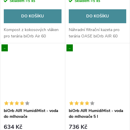
Skladem
>5 ks
Skladem
>5 ks
DO KOŠÍKU
DO KOŠÍKU
Kompost z kokosových vláken
Náhradní filtrační kazeta pro
pro terária biOrb Air 60
terária OASE biOrb AIR 60
..
..
biOrb AIR HumidiMist - voda
biOrb AIR HumidiMist - voda
do mlhovače
do mlhovače 5 l
634 Kč
736 Kč