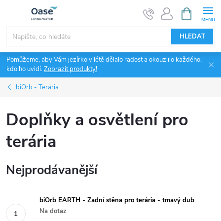
Přejít
NÁKUPNÍ
KOŠÍK
na
obsah
HLEDAT
Pomůžeme, aby Vám jezírko v létě dělalo radost a okouzlilo každého,
kdo ho uvidí.
Zobrazit produkty!
biOrb - Terária
Doplňky a osvětlení pro
terária
Nejprodávanější
biOrb EARTH - Zadní stěna pro terária - tmavý dub
Na dotaz