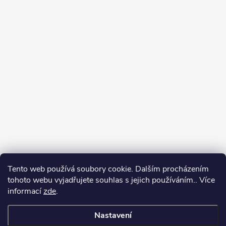
Tento web používá soubory cookie. Dalším procházením
tohoto webu vyjadřujete souhlas s jejich používáním.. Více
Spolupracujeme
informací
zde
.
Nastavení
Copyright 2026
Oase-Filtrace.cz
. Všechna práva vyhrazena.
Upravit