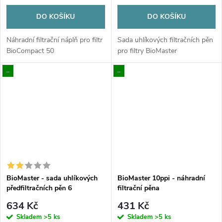
DO KOŠÍKU
DO KOŠÍKU
Náhradní filtrační náplň pro filtr
Sada uhlíkových filtračních pěn
BioCompact 50
pro filtry BioMaster
..
..
BioMaster - sada uhlíkových
BioMaster 10ppi - náhradní
předfiltračních pěn 6
filtrační pěna
634 Kč
431 Kč
Skladem
>5 ks
Skladem
>5 ks