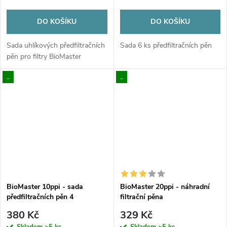
DO KOŠÍKU
DO KOŠÍKU
Sada uhlíkových předfiltračních
Sada 6 ks předfiltračních pěn
pěn pro filtry BioMaster
..
..
BioMaster 10ppi - sada
BioMaster 20ppi - náhradní
předfiltračních pěn 4
filtrační pěna
380 Kč
329 Kč
Skladem
>5 ks
Skladem
>5 ks