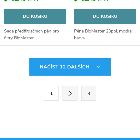
DO KOŠÍKU
DO KOŠÍKU
Sada předfiltračních pěn pro
Pěna BioMaster 20ppi, modrá
filtry BioMaster
barva
O
NAČÍST 12 DALŠÍCH
v
l
S
1
4
t
á
r
d
á
a
n
k
c