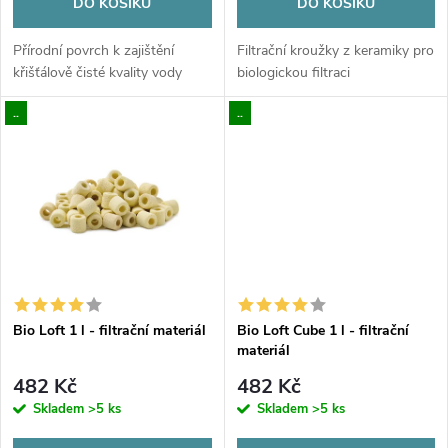
o
DO KOŠÍKU
DO KOŠÍKU
d
d
Přírodní povrch k zajištění
Filtrační kroužky z keramiky pro
u
křišťálově čisté kvality vody
biologickou filtraci
u
..
..
k
k
t
t
ů
ů
Bio Loft 1 l - filtrační materiál
Bio Loft Cube 1 l - filtrační
materiál
482 Kč
482 Kč
Skladem
>5 ks
Skladem
>5 ks