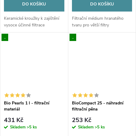
DO KOŠÍKU
DO KOŠÍKU
Keramické kroužky k zajištění
Filtrační médium hranatého
vysoce účinné filtrace
tvaru pro větší filtry
..
..
Bio Pearls 1 l - filtrační
BioCompact 25 - náhradní
materiál
filtrační pěna
431 Kč
253 Kč
Skladem
>5 ks
Skladem
>5 ks