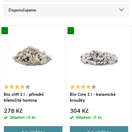
Ř
Doporučujeme
a
Nejlevnější
V
..
..
Nejdražší
z
ý
Nejprodávanější
e
p
Abecedně
n
i
í
s
p
Bio cliff 1 l - přírodní
Bio Core 1 l - keramické
křemičitá hornina
kroužky
p
r
278 Kč
304 Kč
r
Skladem
>5 ks
Skladem
>5 ks
o