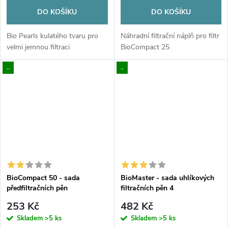
DO KOŠÍKU
DO KOŠÍKU
Bio Pearls kulatého tvaru pro
Náhradní filtrační náplň pro filtr
velmi jemnou filtraci
BioCompact 25
..
..
BioCompact 50 - sada
BioMaster - sada uhlíkových
předfiltračních pěn
filtračních pěn 4
253 Kč
482 Kč
Skladem
>5 ks
Skladem
>5 ks