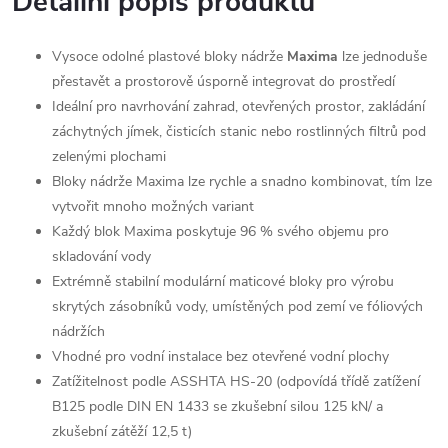
Detailní popis produktu
Vysoce odolné plastové bloky nádrže
Maxima
lze jednoduše
přestavět a prostorově úsporně integrovat do prostředí
Ideální pro navrhování zahrad, otevřených prostor, zakládání
záchytných jímek, čisticích stanic nebo rostlinných filtrů pod
zelenými plochami
Bloky nádrže Maxima lze rychle a snadno kombinovat, tím lze
vytvořit mnoho možných variant
Každý blok Maxima poskytuje 96 % svého objemu pro
skladování vody
Extrémně stabilní modulární maticové bloky pro výrobu
skrytých zásobníků vody, umístěných pod zemí ve fóliových
nádržích
Vhodné pro vodní instalace bez otevřené vodní plochy
Zatížitelnost podle ASSHTA HS-20 (odpovídá třídě zatížení
B125 podle DIN EN 1433 se zkušební silou 125 kN/ a
zkušební zátěží 12,5 t)