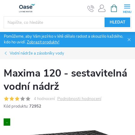
Přejít
NÁKUPNÍ
KOŠÍK
na
obsah
HLEDAT
Pomůžeme, aby Vám jezírko v létě dělalo radost a okouzlilo každého,
kdo ho uvidí.
Zobrazit produkty!
Vodní nádrže a zásobníky vody
Maxima 120 - sestavitelná
vodní nádrž
Podrobnosti hodnocení
4 hodnocení
Kód produktu:
72952
..