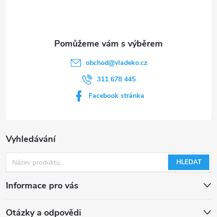
í
k
y
v
obchod
@
vladeko.cz
ý
311 678 445
p
Facebook stránka
i
s
Vyhledávání
u
HLEDAT
Informace pro vás
Otázky a odpovědi