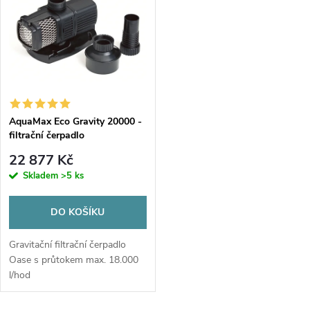
t
t
ů
ů
AquaMax Eco Gravity 20000 -
filtrační čerpadlo
22 877 Kč
Skladem
>5 ks
DO KOŠÍKU
Gravitační filtrační čerpadlo
Oase s průtokem max. 18.000
l/hod