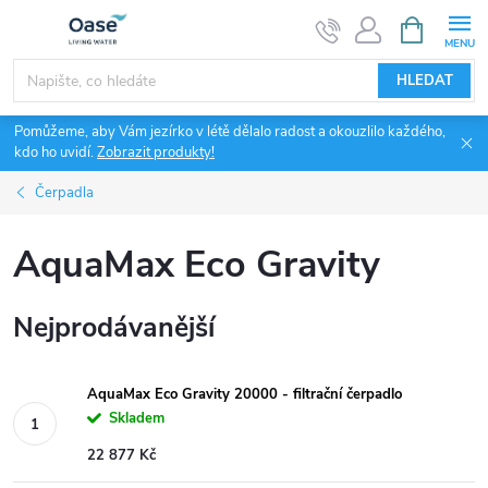
Přejít
NÁKUPNÍ
KOŠÍK
na
obsah
HLEDAT
Pomůžeme, aby Vám jezírko v létě dělalo radost a okouzlilo každého,
kdo ho uvidí.
Zobrazit produkty!
Čerpadla
AquaMax Eco Gravity
Nejprodávanější
AquaMax Eco Gravity 20000 - filtrační čerpadlo
Skladem
22 877 Kč