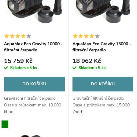
e
p
Abecedně
n
i
í
s
p
AquaMax Eco Gravity 10000 -
AquaMax Eco Gravity 15000 -
filtrační čerpadlo
filtrační čerpadlo
p
r
15 759 Kč
18 962 Kč
r
Skladem
>5 ks
Skladem
>5 ks
o
o
DO KOŠÍKU
DO KOŠÍKU
d
d
Gravitační filtrační čerpadlo
Gravitační filtrační čerpadlo
u
Oase s průtokem max. 10.000
Oase s průtokem max. 15.000
l/hod
l/hod
u
k
..
k