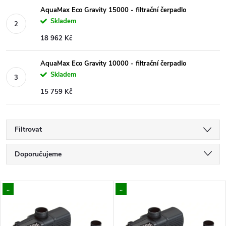
AquaMax Eco Gravity 15000 - filtrační čerpadlo
Skladem
18 962 Kč
AquaMax Eco Gravity 10000 - filtrační čerpadlo
Skladem
15 759 Kč
Filtrovat
Ř
Doporučujeme
a
Nejlevnější
V
..
..
Nejdražší
z
ý
Nejprodávanější