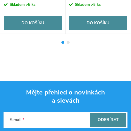
Skladem
>5 ks
Skladem
>5 ks
DO KOŠÍKU
DO KOŠÍKU
Mějte přehled o novinkách
a slevách
Z
á
E-mail
ODEBÍRAT