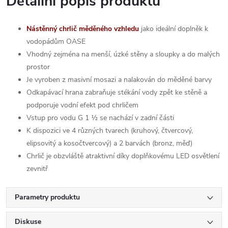
Detailní popis produktu
Nástěnný chrlič měděného vzhledu
jako ideální doplněk k
vodopádům OASE
Vhodný zejména na menší, úzké stěny a sloupky a do malých
prostor
Je vyroben z masivní mosazi a nalakován do měděné barvy
Odkapávací hrana zabraňuje stékání vody zpět ke stěně a
podporuje vodní efekt pod chrličem
Vstup pro vodu G 1 ½ se nachází v zadní části
K dispozici ve 4 různých tvarech (kruhový, čtvercový,
elipsovitý a kosočtvercový) a 2 barvách (bronz, měď)
Chrlič je obzvláště atraktivní díky doplňkovému LED osvětlení
zevnitř
Parametry produktu
Diskuse