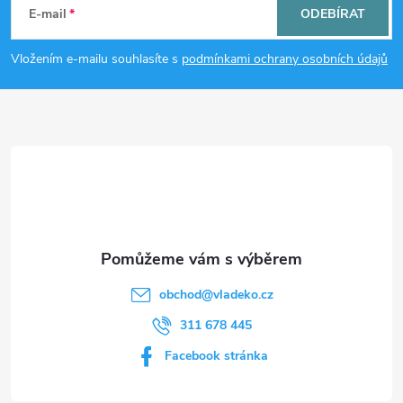
á
E-mail
ODEBÍRAT
p
Vložením e-mailu souhlasíte s
podmínkami ochrany osobních údajů
a
t
í
obchod
@
vladeko.cz
311 678 445
Facebook stránka