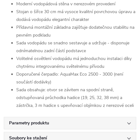
Moderní vodopádová stěna v nerezovém provedení
Stojan o šířce 30 cm má vysoce kvalitní povrchovou úpravu a
dodává vodopádu elegantní charakter
Přídavná montážní základna zajišťuje dodatečnou stabilitu na
pevném podkladu
Sada vodopádu se snadno sestavuje a udržuje - disponuje
odnímatelnou zadní částí podstavce
Volitelné osvětlení vodopádu má jednoduchou instalaci díky
chytrému integrovanému světelnému přívodu
Doporučené čerpadlo: AquaMax Eco 2500 - 3000 (není
součástí dodávky)
Sada obsahuje: otvor se závitem na spodní straně,
odstupňovaná průchodka hadice (19, 25, 32, 38 mm) a
zástrčka, 3 m hadice s upevňovací objímkou z nerezové oceli
Parametry produktu
Soubory ke stažení