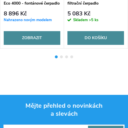
Eco 4000 - fontánové čerpadlo
filtrační čerpadlo
8 896 Kč
5 083 Kč
Nahrazeno novým modelem
Skladem
>5 ks
ZOBRAZIT
DO KOŠÍKU
Mějte přehled o novinkách
a slevách
Z