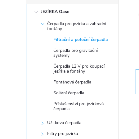
s
JEZÍRKA Oase
t
Čerpadla pro jezírka a zahradní
r
fontány
Filtrační a potoční čerpadla
a
Čerpadla pro gravitační
systémy
n
Čerpadla 12 V pro koupací
jezírka a fontány
n
Fontánová čerpadla
í
Solární čerpadla
Příslušenství pro jezírková
p
čerpadla
a
Užitková čerpadla
Filtry pro jezírka