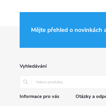
Z
Mějte přehled o novinkách
á
p
a
Vyhledávání
t
í
Informace pro vás
Otázky a odp