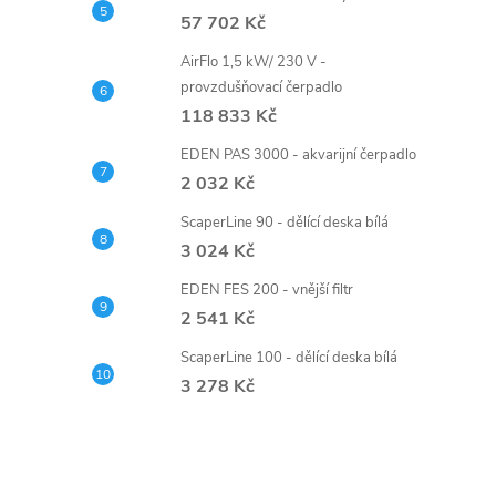
57 702 Kč
AirFlo 1,5 kW/ 230 V -
provzdušňovací čerpadlo
118 833 Kč
EDEN PAS 3000 - akvarijní čerpadlo
2 032 Kč
ScaperLine 90 - dělící deska bílá
3 024 Kč
EDEN FES 200 - vnější filtr
2 541 Kč
ScaperLine 100 - dělící deska bílá
3 278 Kč