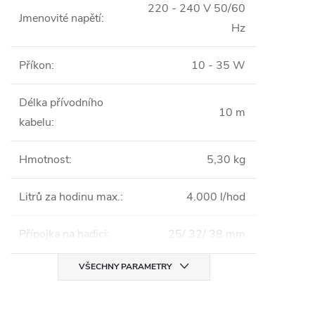
220 - 240 V 50/60
Jmenovité napětí
:
Hz
Příkon
:
10 - 35 W
Délka přívodního
10 m
kabelu
:
Hmotnost
:
5,30 kg
Litrů za hodinu max.
:
4.000 l/hod
Přípojka na hadici
:
25/ 32/ 38 mm
VŠECHNY PARAMETRY