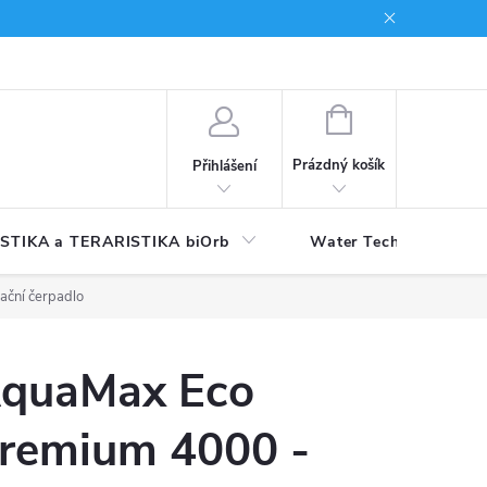
NÁKUPNÍ
KOŠÍK
Prázdný košík
Přihlášení
STIKA a TERARISTIKA biOrb
Water Technology
ační čerpadlo
quaMax Eco
remium 4000 -