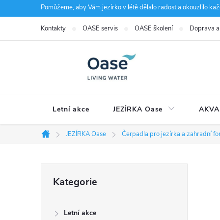
Přejít
Pomůžeme, aby Vám jezírko v létě dělalo radost a okouzlilo kaž
na
Kontakty
OASE servis
OASE školení
Doprava a
obsah
Letní akce
JEZÍRKA Oase
AKVA
JEZÍRKA Oase
Čerpadla pro jezírka a zahradní fo
Domů
P
Přeskočit
Kategorie
kategorie
o
Letní akce