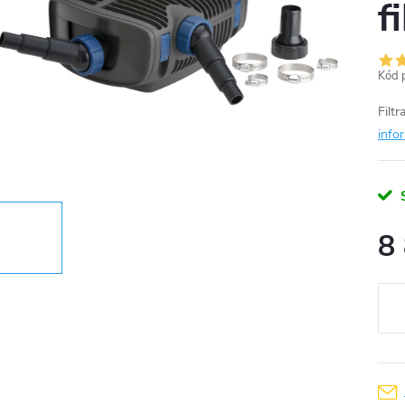
f
Kód 
Filt
info
8
Měr
cena