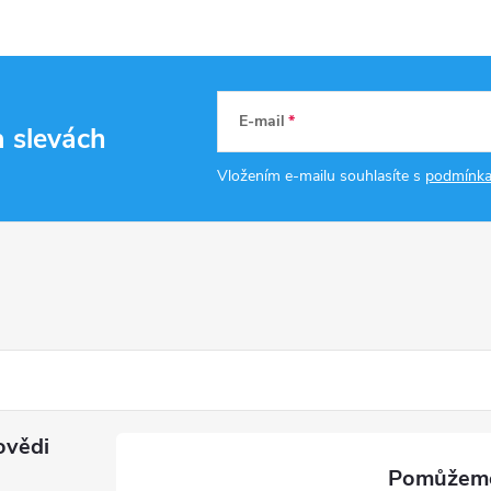
E-mail
a slevách
Vložením e-mailu souhlasíte s
podmínka
ovědi