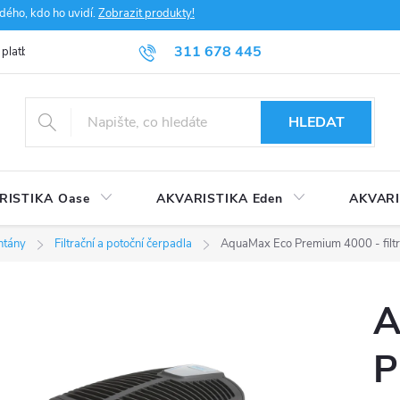
dého, kdo ho uvidí.
Zobrazit produkty!
311 678 445
 platba
FAQ
Obchodní podmínky
Ochrana údajů
HLEDAT
RISTIKA Oase
AKVARISTIKA Eden
AKVARI
ntány
Filtrační a potoční čerpadla
AquaMax Eco Premium 4000 - filtr
A
P