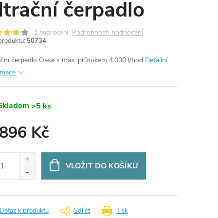
iltrační čerpadlo
Podrobnosti hodnocení
1 hodnocení
produktu:
50734
rační čerpadlo Oase s max. průtokem 4.000 l/hod
Detailní
rmace
Skladem
>5 ks
 896 Kč
ná
:
VLOŽIT DO KOŠÍKU
Dotaz k produktu
Sdílet
Tisk