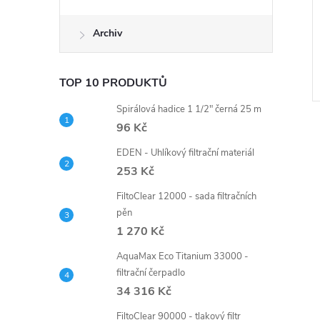
Archiv
TOP 10 PRODUKTŮ
Spirálová hadice 1 1/2" černá 25 m
96 Kč
EDEN - Uhlíkový filtrační materiál
253 Kč
FiltoClear 12000 - sada filtračních
pěn
1 270 Kč
AquaMax Eco Titanium 33000 -
filtrační čerpadlo
34 316 Kč
FiltoClear 90000 - tlakový filtr