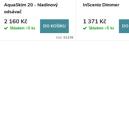
AquaSkim 20 - hladinový
InScenio Dimmer
odsávač
2 160 Kč
1 371 Kč
DO KOŠÍKU
DO
Skladem
>5 ks
Skladem
>5 ks
Kód:
51236