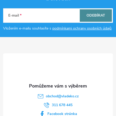
Z
á
E-mail
ODEBÍRAT
p
Vložením e-mailu souhlasíte s
podmínkami ochrany osobních údajů
a
t
í
obchod
@
vladeko.cz
311 678 445
Facebook stránka