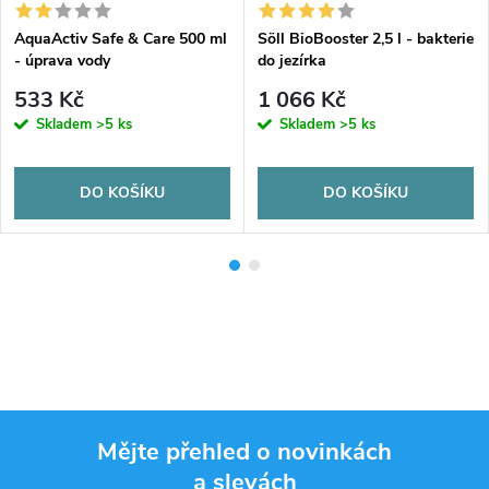
AquaActiv Safe & Care 500 ml
Söll BioBooster 2,5 l - bakterie
- úprava vody
do jezírka
533 Kč
1 066 Kč
Skladem
>5 ks
Skladem
>5 ks
DO KOŠÍKU
DO KOŠÍKU
Mějte přehled o novinkách
a slevách