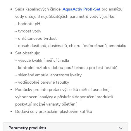
Sada kapalinových činidel
AquaActiv Profi-Set
pro analýzu
vody určuje 8 nejdůležitějších parametrů vody v jezírku:
- hodnotu pH
- tvrdost vody
- uhličitanovou tvrdost
- obsah dusitanů, dusičnanů, chloru, fosforečnanů, amoniaku
Set obsahuje:
- vysoce kvalitní měřicí činidla
- kontrolní roztok s dobou použitelnosti pro test fosfátů
- skleněné ampule laboratorní kvality
- voděodolné barevné tabulky
Pomůcky pro interpretaci výsledků měření usnadňují
vyhodnocení analýzy a příslušná doporučení produktů
poskytují možné varianty ošetření
Dodává se v praktickém plastovém kufříku
Parametry produktu