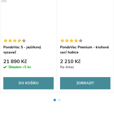
PondoVac 5 - jezírkový
PondoVac Premium - kruhová
vysavač
sací hubice
21 890 Kč
2 210 Kč
Skladem
>5 ks
Na dotaz
DO KOŠÍKU
ZOBRAZIT