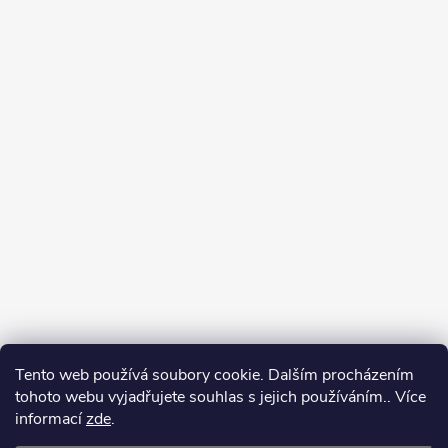
Tento web používá soubory cookie. Dalším procházením
tohoto webu vyjadřujete souhlas s jejich používáním.. Více
Spolupracujeme
informací
zde
.