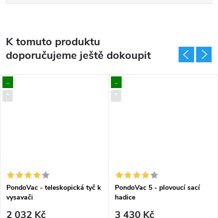
K tomuto produktu
doporučujeme ještě dokoupit
..
..
*
*
PondoVac - teleskopická tyč k
PondoVac 5 - plovoucí sací
vysavači
hadice
2 032 Kč
3 430 Kč