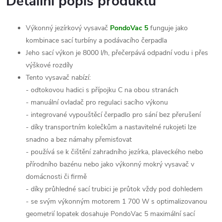
Detailní popis produktu
Výkonný jezírkový vysavač
PondoVac 5
funguje jako
kombinace sací turbíny a podávacího čerpadla
Jeho sací výkon je 8000 l/h, přečerpává odpadní vodu i přes
výškové rozdíly
Tento vysavač nabízí:
- odtokovou hadici s přípojku C na obou stranách
- manuální ovladač pro regulaci sacího výkonu
- integrované vypouštěcí čerpadlo pro sání bez přerušení
- díky transportním kolečkům a nastavitelné rukojeti lze
snadno a bez námahy přemisťovat
- používá se k čištění zahradního jezírka, plaveckého nebo
přírodního bazénu nebo jako výkonný mokrý vysavač v
domácnosti či firmě
- díky průhledné sací trubici je průtok vždy pod dohledem
- se svým výkonným motorem 1 700 W s optimalizovanou
geometrií lopatek dosahuje PondoVac 5 maximální sací