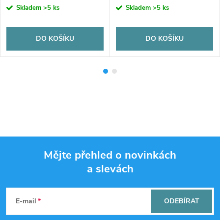
Skladem
>5 ks
Skladem
>5 ks
DO KOŠÍKU
DO KOŠÍKU
Mějte přehled o novinkách
a slevách
Z
á
E-mail
ODEBÍRAT