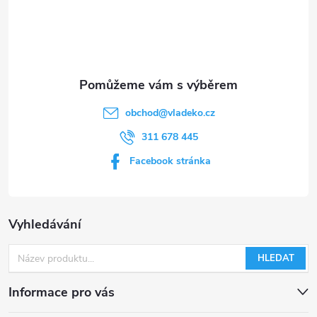
ý
í
p
i
s
obchod
@
vladeko.cz
u
311 678 445
Facebook stránka
Vyhledávání
HLEDAT
Informace pro vás