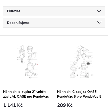
Filtrovat
Ř
Doporučujeme
a
Nejlevnější
V
Nejdražší
z
ý
Nejprodávanější
e
p
Abecedně
n
i
í
s
p
Náhradní c-kupka 2" vnitřní
Náhradní C-spojka OASE
závit AL OASE pro PondoVac
PondoVac 5 pro PondoVac 5
p
Premium
r
1 141 Kč
289 Kč