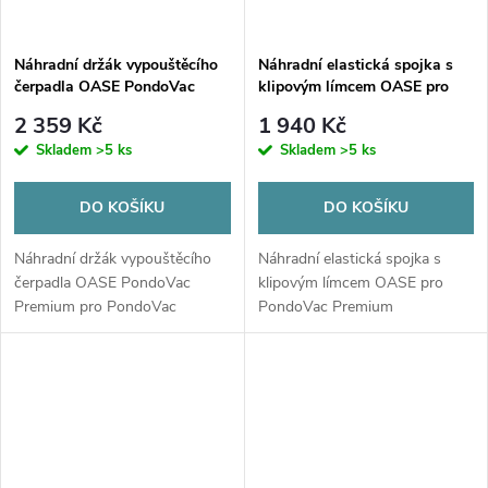
Náhradní držák vypouštěcího
Náhradní elastická spojka s
čerpadla OASE PondoVac
klipovým límcem OASE pro
Premium pro PondoVac
PondoVac Premium
2 359 Kč
1 940 Kč
Premium
Skladem
>5 ks
Skladem
>5 ks
DO KOŠÍKU
DO KOŠÍKU
Náhradní držák vypouštěcího
Náhradní elastická spojka s
čerpadla OASE PondoVac
klipovým límcem OASE pro
Premium pro PondoVac
PondoVac Premium
Premium