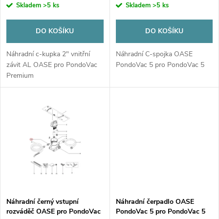
r
Skladem
>5 ks
Skladem
>5 ks
o
o
DO KOŠÍKU
DO KOŠÍKU
d
d
Náhradní c-kupka 2" vnitřní
Náhradní C-spojka OASE
u
závit AL OASE pro PondoVac
PondoVac 5 pro PondoVac 5
Premium
u
k
k
t
t
ů
ů
Náhradní černý vstupní
Náhradní čerpadlo OASE
rozváděč OASE pro PondoVac
PondoVac 5 pro PondoVac 5