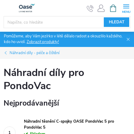
Přejít
NÁKUPNÍ
KOŠÍK
na
obsah
HLEDAT
Pomůžeme, aby Vám jezírko v létě dělalo radost a okouzlilo každého,
kdo ho uvidí.
Zobrazit produkty!
Náhradní díly - péče a čištění
Náhradní díly pro
PondoVac
Nejprodávanější
Náhradní těsnění C-spojky OASE PondoVac 5 pro
PondoVac 5
Skladem