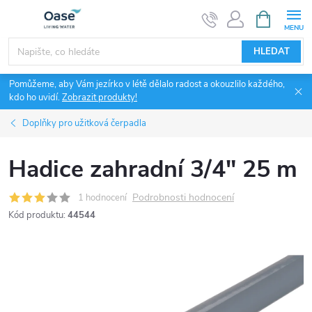
Přejít
NÁKUPNÍ
KOŠÍK
na
obsah
HLEDAT
Pomůžeme, aby Vám jezírko v létě dělalo radost a okouzlilo každého,
kdo ho uvidí.
Zobrazit produkty!
Doplňky pro užitková čerpadla
Hadice zahradní 3/4" 25 m
Podrobnosti hodnocení
1 hodnocení
Kód produktu:
44544