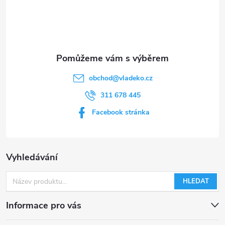
í
obchod
@
vladeko.cz
311 678 445
Facebook stránka
Vyhledávání
HLEDAT
Informace pro vás