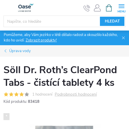
Přejít
NÁKUPNÍ
KOŠÍK
na
obsah
HLEDAT
Pomůžeme, aby Vám jezírko v létě dělalo radost a okouzlilo každého,
kdo ho uvidí.
Zobrazit produkty!
Úprava vody
Söll Dr. Roth’s ClearPond
Tabs - čistící tablety 4 ks
Podrobnosti hodnocení
1 hodnocení
Kód produktu:
83418
*