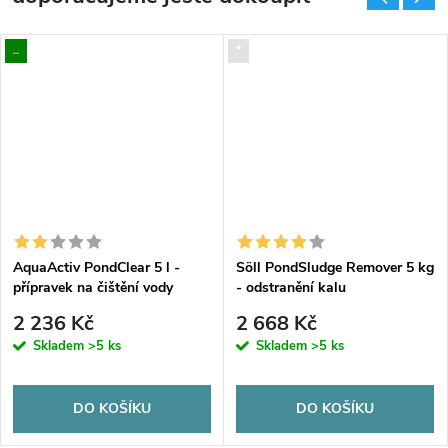
..
*
AquaActiv PondClear 5 l -
Söll PondSludge Remover 5 kg
přípravek na čištění vody
- odstranění kalu
2 236 Kč
2 668 Kč
Skladem
>5 ks
Skladem
>5 ks
DO KOŠÍKU
DO KOŠÍKU