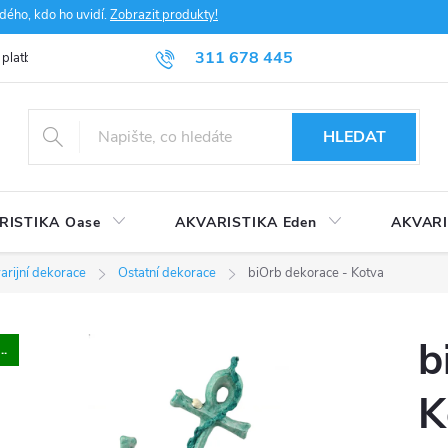
dého, kdo ho uvidí.
Zobrazit produkty!
311 678 445
 platba
FAQ
Obchodní podmínky
Ochrana údajů
HLEDAT
RISTIKA Oase
AKVARISTIKA Eden
AKVARI
arijní dekorace
Ostatní dekorace
biOrb dekorace - Kotva
b
..
K