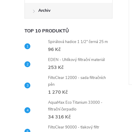
Archiv
TOP 10 PRODUKTŮ
Spirálová hadice 1 1/2" černá 25 m
96 Kč
EDEN - Uhlíkový filtrační materiál
253 Kč
FiltoClear 12000 - sada filtračních
pěn
1 270 Kč
AquaMax Eco Titanium 33000 -
filtrační čerpadlo
34 316 Kč
FiltoClear 90000 - tlakový filtr