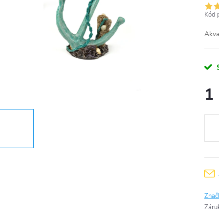
Kód 
Akva
1
Měr
cena
Znač
Záru