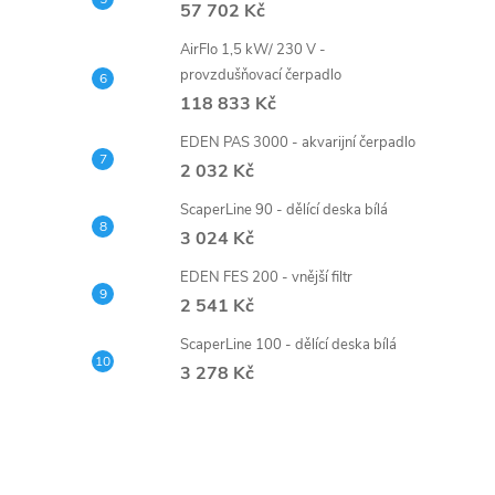
57 702 Kč
AirFlo 1,5 kW/ 230 V -
provzdušňovací čerpadlo
118 833 Kč
EDEN PAS 3000 - akvarijní čerpadlo
2 032 Kč
ScaperLine 90 - dělící deska bílá
3 024 Kč
EDEN FES 200 - vnější filtr
2 541 Kč
ScaperLine 100 - dělící deska bílá
3 278 Kč