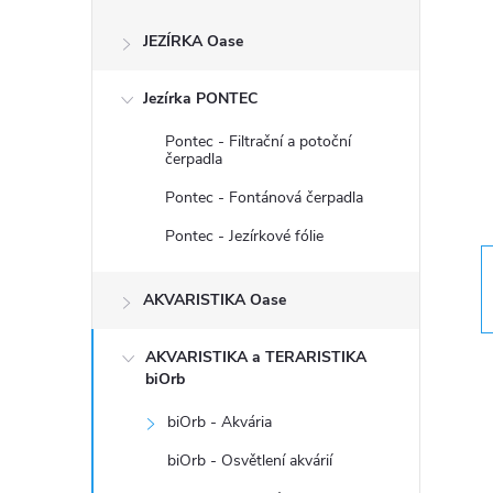
s
JEZÍRKA Oase
t
Jezírka PONTEC
r
Pontec - Filtrační a potoční
a
čerpadla
Pontec - Fontánová čerpadla
n
Pontec - Jezírkové fólie
n
AKVARISTIKA Oase
í
AKVARISTIKA a TERARISTIKA
p
biOrb
biOrb - Akvária
a
biOrb - Osvětlení akvárií