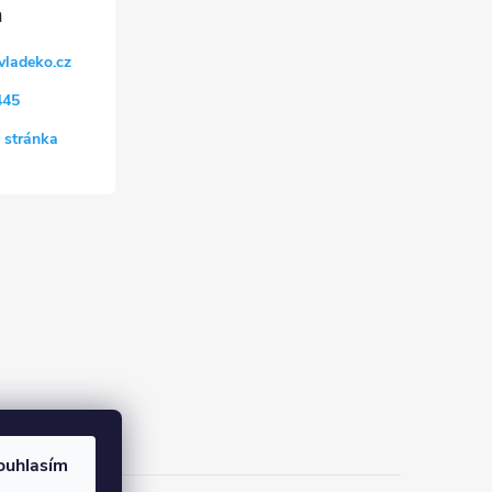
vladeko.cz
445
 stránka
ouhlasím