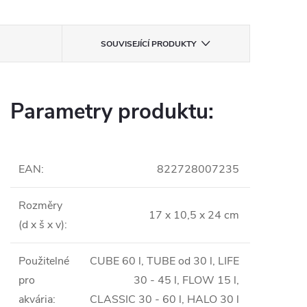
SOUVISEJÍCÍ PRODUKTY
Parametry produktu:
EAN
:
822728007235
Rozměry
17 x 10,5 x 24 cm
(d x š x v)
:
Použitelné
CUBE 60 l, TUBE od 30 l, LIFE
pro
30 - 45 l, FLOW 15 l,
akvária
:
CLASSIC 30 - 60 l, HALO 30 l