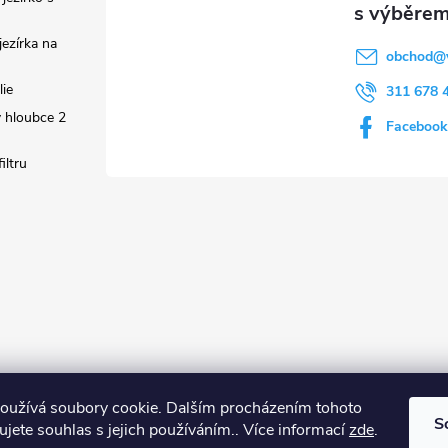
ezírka na
obchod
@
lie
311 678 
 hloubce 2
Facebook
iltru
oužívá soubory cookie. Dalším procházením tohoto
S
jete souhlas s jejich používáním.. Více informací
zde
.