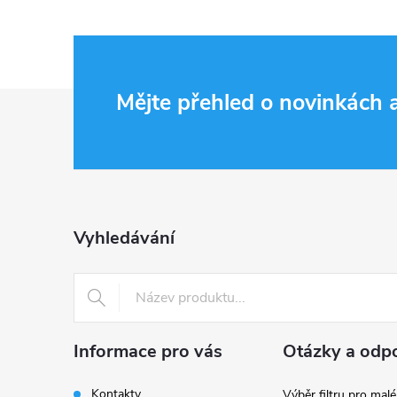
Z
Mějte přehled o novinkách
á
p
a
Vyhledávání
t
í
Informace pro vás
Otázky a odp
Kontakty
Výběr filtru pro malé