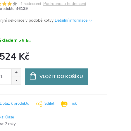
Podrobnosti hodnocení
1 hodnocení
produktu:
46139
rijní dekorace v podobě kotvy
Detailní informace
Skladem
>5 ks
 524 Kč
ná
:
VLOŽIT DO KOŠÍKU
Dotaz k produktu
Sdílet
Tisk
ka:
Oase
ka
:
2 roky