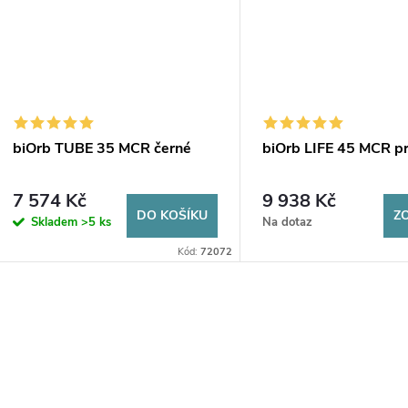
biOrb TUBE 35 MCR černé
biOrb LIFE 45 MCR p
7 574 Kč
9 938 Kč
DO KOŠÍKU
Z
Skladem
>5 ks
Na dotaz
Kód:
72072