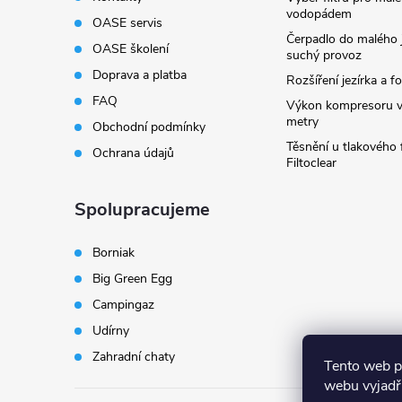
vodopádem
OASE servis
Čerpadlo do malého j
OASE školení
suchý provoz
Doprava a platba
Rozšíření jezírka a fo
FAQ
Výkon kompresoru v
metry
Obchodní podmínky
Těsnění u tlakového f
Ochrana údajů
Filtoclear
Spolupracujeme
Borniak
Big Green Egg
Campingaz
Udírny
Zahradní chaty
Tento web p
webu vyjadřu