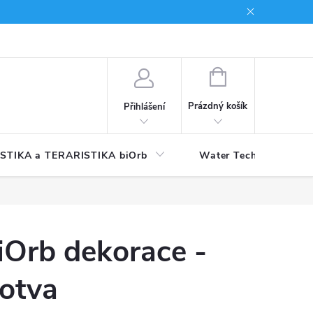
NÁKUPNÍ
KOŠÍK
Prázdný košík
Přihlášení
STIKA a TERARISTIKA biOrb
Water Technology
iOrb dekorace -
otva