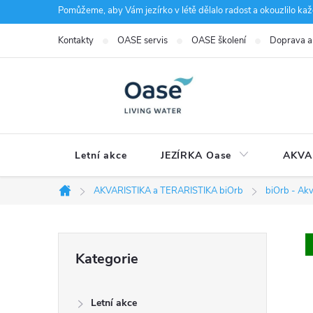
Přejít
Pomůžeme, aby Vám jezírko v létě dělalo radost a okouzlilo kaž
na
Kontakty
OASE servis
OASE školení
Doprava a
obsah
Letní akce
JEZÍRKA Oase
AKVA
AKVARISTIKA a TERARISTIKA biOrb
biOrb - Akv
Domů
P
Přeskočit
Kategorie
kategorie
o
Letní akce