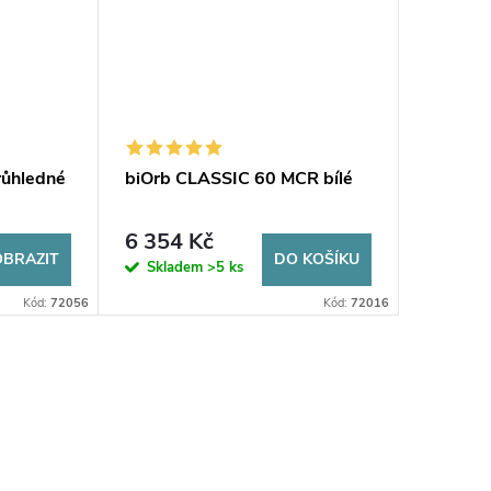
růhledné
biOrb CLASSIC 60 MCR bílé
6 354 Kč
OBRAZIT
DO KOŠÍKU
Skladem
>5 ks
Kód:
72056
Kód:
72016