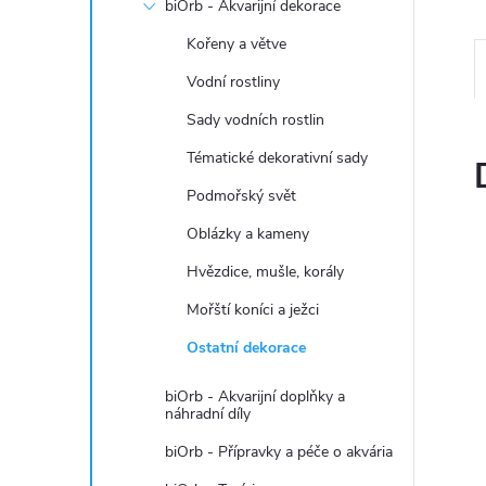
n
biOrb - Akvarijní dekorace
Kořeny a větve
e
Vodní rostliny
l
Sady vodních rostlin
Tématické dekorativní sady
Podmořský svět
Oblázky a kameny
Hvězdice, mušle, korály
Mořští koníci a ježci
Ostatní dekorace
biOrb - Akvarijní doplňky a
náhradní díly
biOrb - Přípravky a péče o akvária