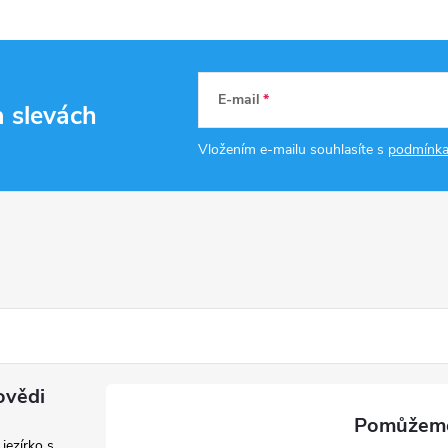
E-mail
a slevách
Vložením e-mailu souhlasíte s
podmínka
ovědi
 jezírko s