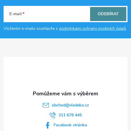
á
E-mail
ODEBÍRAT
p
Vložením e-mailu souhlasíte s
podmínkami ochrany osobních údajů
a
t
í
obchod
@
vladeko.cz
311 678 445
Facebook stránka