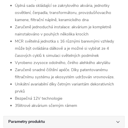
Úplná sada skládající se zakrylového akvária, jednotky
osvětlení, čerpadla, transformátoru, provzdušňovacího
kamene, filtrační náplně, keramického dna
Zaručeně jednoduchá instalace: akvárium je kompletně
nainstalováno v pouhých několika krocích
MCR světelná jednotka s 16 různými barevnými vzhledy
může být ovládána dálkově a je možné si vybírat ze 4
časových cyklů k simulaci světelných podmínek
Vyrobeno zvysoce odolného, čirého alehkého akrylátu
Zaručeně snadné čištění apéče. Díky patentovanému
filtračnímu systému je ekosystém udržován vrovnováze.
Unikátní avariabilní díky četným variantám dekorativních
prvků
Bezpečná 12V technologie
35litrové akvárium sčerným rámem
Parametry produktu