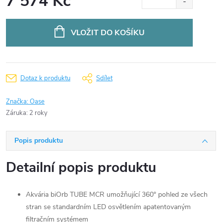
7 574 Kč
Měrná
cena:
VLOŽIT DO KOŠÍKU
Dotaz k produktu
Sdílet
Značka:
Oase
Záruka
:
2 roky
Popis produktu
Detailní popis produktu
Akvária biOrb TUBE MCR umožňující 360° pohled ze všech
stran se standardním LED osvětlením apatentovaným
filtračním systémem