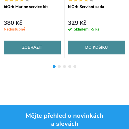
biOrb Marine service kit
biOrb Servisní sada
380 Kč
329 Kč
Nedostupné
Skladem
>5 ks
ZOBRAZIT
DO KOŠÍKU
Mějte přehled o novinkách
a slevách
Z