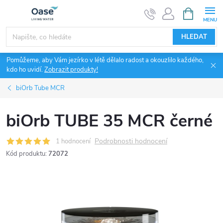
Přejít
NÁKUPNÍ
KOŠÍK
na
obsah
HLEDAT
Pomůžeme, aby Vám jezírko v létě dělalo radost a okouzlilo každého,
kdo ho uvidí.
Zobrazit produkty!
biOrb Tube MCR
biOrb TUBE 35 MCR černé
Podrobnosti hodnocení
1 hodnocení
Kód produktu:
72072