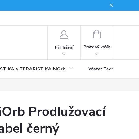
NÁKUPNÍ
KOŠÍK
Prázdný košík
Přihlášení
STIKA a TERARISTIKA biOrb
Water Technology
iOrb Prodlužovací
abel černý