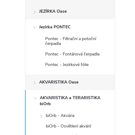
s
JEZÍRKA Oase
t
Jezírka PONTEC
r
Pontec - Filtrační a potoční
a
čerpadla
Pontec - Fontánová čerpadla
n
Pontec - Jezírkové fólie
n
AKVARISTIKA Oase
í
AKVARISTIKA a TERARISTIKA
p
biOrb
biOrb - Akvária
a
biOrb - Osvětlení akvárií