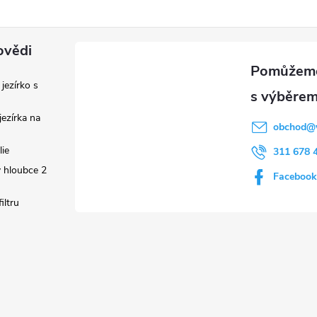
ovědi
 jezírko s
ezírka na
obchod
@
lie
311 678 
 hloubce 2
Facebook
iltru