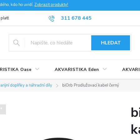
dého, kdo ho uvidí.
Zobrazit produkty!
311 678 445
 platba
FAQ
Obchodní podmínky
Ochrana údajů
HLEDAT
RISTIKA Oase
AKVARISTIKA Eden
AKVARI
arijní doplňky a náhradní díly
biOrb Prodlužovací kabel černý
b
*
k