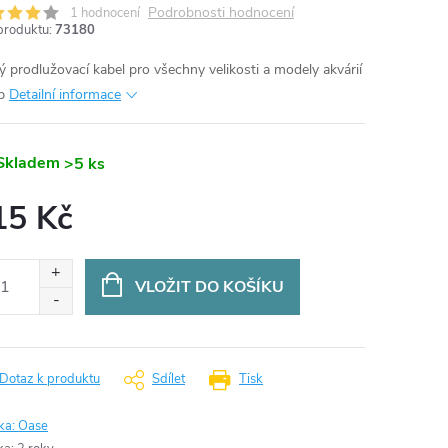
Podrobnosti hodnocení
1 hodnocení
produktu:
73180
ý prodlužovací kabel pro všechny velikosti a modely akvárií
b
Detailní informace
Skladem
>5 ks
15 Kč
ná
:
VLOŽIT DO KOŠÍKU
Dotaz k produktu
Sdílet
Tisk
ka:
Oase