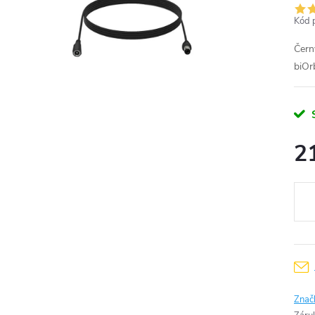
Kód 
Čern
biOr
2
Měr
cena
Znač