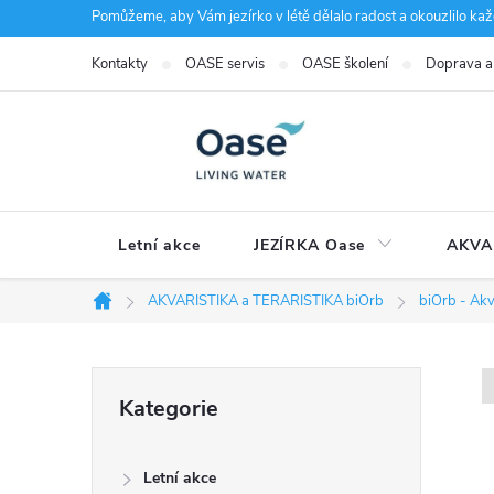
Přejít
Pomůžeme, aby Vám jezírko v létě dělalo radost a okouzlilo kaž
na
Kontakty
OASE servis
OASE školení
Doprava a
obsah
Letní akce
JEZÍRKA Oase
AKVA
AKVARISTIKA a TERARISTIKA biOrb
biOrb - Akv
Domů
P
Přeskočit
Kategorie
kategorie
o
Letní akce