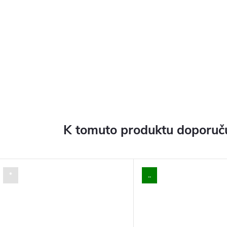
K tomuto produktu doporuču
*
..