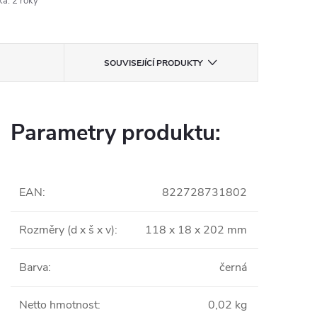
ka
:
2 roky
SOUVISEJÍCÍ PRODUKTY
Parametry produktu:
EAN
:
822728731802
Rozměry (d x š x v)
:
118 x 18 x 202 mm
Barva
:
černá
Netto hmotnost
:
0,02 kg