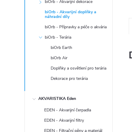
n
biOrb - Akvarijní dekorace
biOrb - Akvarijní doplňky a
e
náhradní díly
biOrb - Přípravky a péče o akvária
l
biOrb - Terária
biOrb Earth
biOrb Air
Doplňky a osvětlení pro terária
Dekorace pro terária
AKVARISTIKA Eden
EDEN - Akvarijní čerpadla
EDEN - Akvarijní filtry
EDEN - Filtrační pěny a materiál