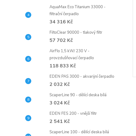
AquaMax Eco Titanium 33000 -
filtrační čerpadlo
34 316 Kč
FiltoClear 90000 - tlakový filtr
57 702 Kč
AirFlo 1,5 kW/ 230 V -
provzdušňovací čerpadlo
118 833 Kč
EDEN PAS 3000 - akvarijní čerpadlo
2 032 Kč
ScaperLine 90 - dělící deska bílá
3 024 Kč
EDEN FES 200 - vnější filtr
2 541 Kč
ScaperLine 100 - dělící deska bílá