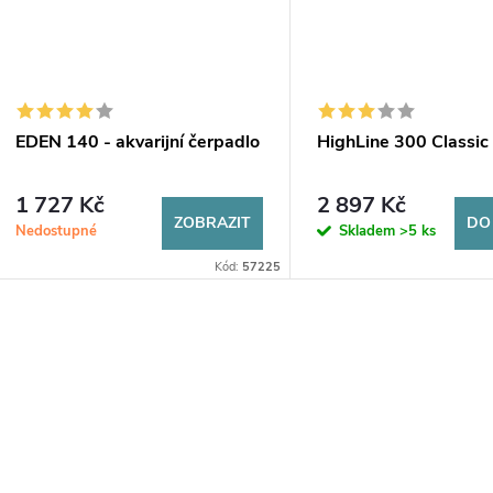
EDEN 140 - akvarijní čerpadlo
HighLine 300 Classic
1 727 Kč
2 897 Kč
ZOBRAZIT
DO
Nedostupné
Skladem
>5 ks
Kód:
57225