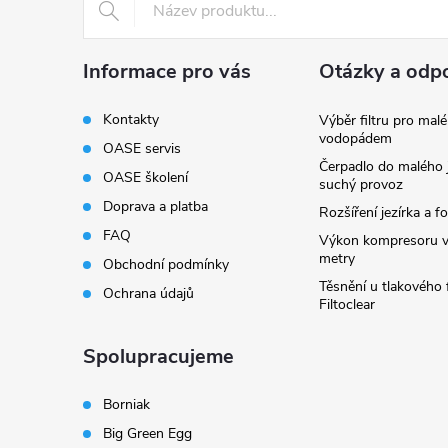
í
Informace pro vás
Otázky a odp
Kontakty
Výběr filtru pro malé
vodopádem
OASE servis
Čerpadlo do malého j
OASE školení
suchý provoz
Doprava a platba
Rozšíření jezírka a fo
FAQ
Výkon kompresoru v
metry
Obchodní podmínky
Těsnění u tlakového f
Ochrana údajů
Filtoclear
Spolupracujeme
Borniak
Big Green Egg