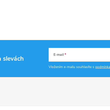
E-mail
a slevách
Vložením e-mailu souhlasíte s
podmínka