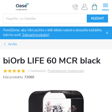
Přejít
NÁKUPNÍ
KOŠÍK
na
obsah
HLEDAT
Pomůžeme, aby Vám jezírko v létě dělalo radost a okouzlilo každého,
kdo ho uvidí.
Zobrazit produkty!
Archiv
biOrb LIFE 60 MCR black
Podrobnosti hodnocení
1 hodnocení
Kód produktu:
72060