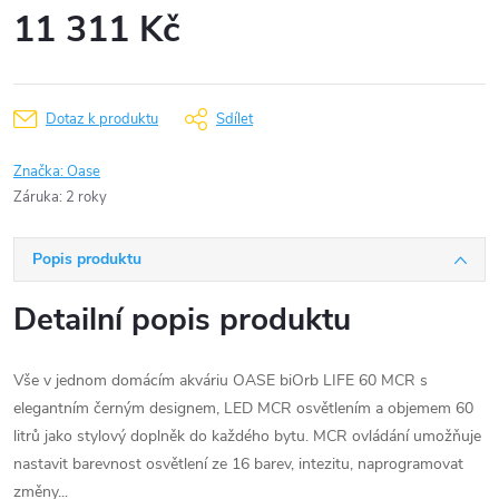
11 311 Kč
Měrná
cena:
Dotaz k produktu
Sdílet
Značka:
Oase
Záruka
:
2 roky
Popis produktu
Detailní popis produktu
Vše v jednom domácím akváriu OASE biOrb LIFE 60 MCR s
elegantním černým designem, LED MCR osvětlením a objemem 60
litrů jako stylový doplněk do každého bytu. MCR ovládání umožňuje
nastavit barevnost osvětlení ze 16 barev, intezitu, naprogramovat
změny...