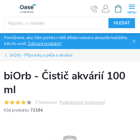
Přejít
NÁKUPNÍ
KOŠÍK
na
obsah
HLEDAT
Pomůžeme, aby Vám jezírko v létě dělalo radost a okouzlilo každého,
kdo ho uvidí.
Zobrazit produkty!
biOrb - Přípravky a péče o akvária
biOrb - Čistič akvárií 100
ml
Podrobnosti hodnocení
1 hodnocení
Kód produktu:
72184