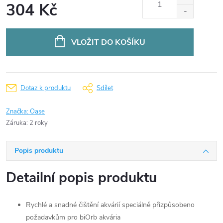
304 Kč
Měrná
cena:
VLOŽIT DO KOŠÍKU
Dotaz k produktu
Sdílet
Značka:
Oase
Záruka
:
2 roky
Popis produktu
Detailní popis produktu
Rychlé a snadné čištění akvárií speciálně přizpůsobeno
požadavkům pro biOrb akvária