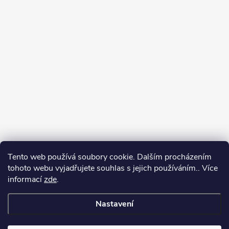
Tento web používá soubory cookie. Dalším procházením
tohoto webu vyjadřujete souhlas s jejich používáním.. Více
Spolupracujeme
informací
zde
.
Nastavení
Copyright 2026
Oase-Filtrace.cz
. Všechna práva vyhrazena.
Upravit
nastavení cookies