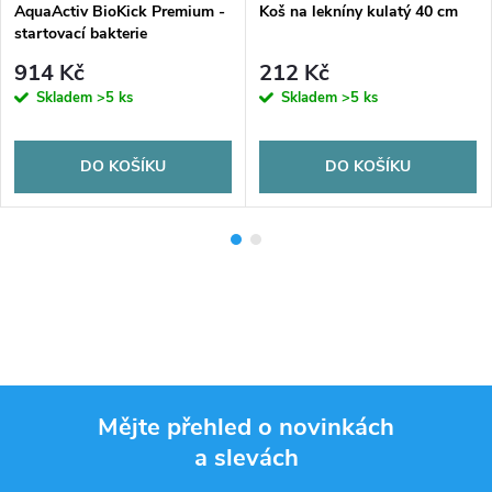
AquaActiv BioKick Premium -
Koš na lekníny kulatý 40 cm
startovací bakterie
914 Kč
212 Kč
Skladem
>5 ks
Skladem
>5 ks
DO KOŠÍKU
DO KOŠÍKU
Mějte přehled o novinkách
a slevách
Z