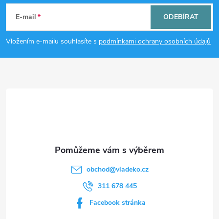
á
E-mail
ODEBÍRAT
p
Vložením e-mailu souhlasíte s
podmínkami ochrany osobních údajů
a
t
í
obchod
@
vladeko.cz
311 678 445
Facebook stránka