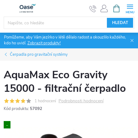
Přejít
NÁKUPNÍ
KOŠÍK
na
obsah
HLEDAT
Pomůžeme, aby Vám jezírko v létě dělalo radost a okouzlilo každého,
kdo ho uvidí.
Zobrazit produkty!
Čerpadla pro gravitační systémy
AquaMax Eco Gravity
15000 - filtrační čerpadlo
Podrobnosti hodnocení
1 hodnocení
Kód produktu:
57092
..