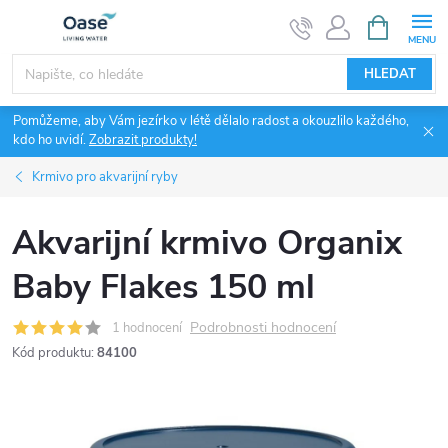
Přejít
NÁKUPNÍ
KOŠÍK
na
obsah
HLEDAT
Pomůžeme, aby Vám jezírko v létě dělalo radost a okouzlilo každého,
kdo ho uvidí.
Zobrazit produkty!
Krmivo pro akvarijní ryby
Akvarijní krmivo Organix
Baby Flakes 150 ml
Podrobnosti hodnocení
1 hodnocení
Kód produktu:
84100