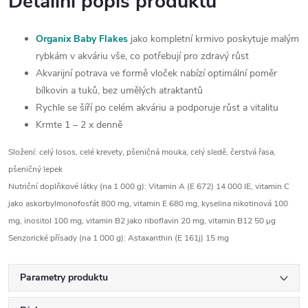
Detailní popis produktu
Organix Baby Flakes
jako kompletní krmivo poskytuje malým
rybkám v akváriu vše, co potřebují pro zdravý růst
Akvarijní potrava ve formě vloček nabízí optimální poměr
bílkovin a tuků, bez umělých atraktantů
Rychle se šíří po celém akváriu a podporuje růst a vitalitu
Krmte 1 – 2 x denně
Složení: celý losos, celé krevety, pšeničná mouka, celý sledě, čerstvá řasa,
pšeničný lepek
Nutriční doplňkové látky (na 1 000 g): Vitamin A (E 672) 14 000 IE, vitamin C
jako askorbylmonofosfát 800 mg, vitamin E 680 mg, kyselina nikotinová 100
mg, inositol 100 mg, vitamin B2 jako riboflavin 20 mg, vitamin B12 50 μg
Senzorické přísady (na 1 000 g): Astaxanthin (E 161j) 15 mg
Parametry produktu