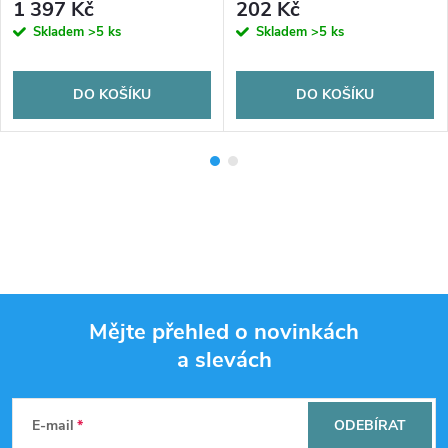
1 397 Kč
202 Kč
Skladem
>5 ks
Skladem
>5 ks
DO KOŠÍKU
DO KOŠÍKU
Mějte přehled o novinkách
a slevách
Z
á
E-mail
ODEBÍRAT