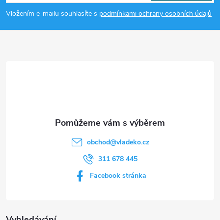
p
Vložením e-mailu souhlasíte s
podmínkami ochrany osobních údajů
a
t
í
obchod
@
vladeko.cz
311 678 445
Facebook stránka
Vyhledávání