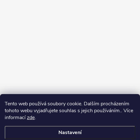
Tento web používá soubory cookie. Dalším procházením
tohoto webu vyjadřujete souhlas s jejich používáním.. Více
Spolupracujeme
informací
zde
.
Nastavení
Copyright 2026
Oase-Filtrace.cz
. Všechna práva vyhrazena.
Upravit