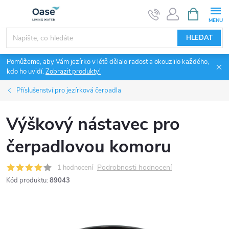
Přejít
NÁKUPNÍ
KOŠÍK
na
obsah
HLEDAT
Pomůžeme, aby Vám jezírko v létě dělalo radost a okouzlilo každého,
kdo ho uvidí.
Zobrazit produkty!
Příslušenství pro jezírková čerpadla
Výškový nástavec pro
čerpadlovou komoru
Podrobnosti hodnocení
1 hodnocení
Kód produktu:
89043