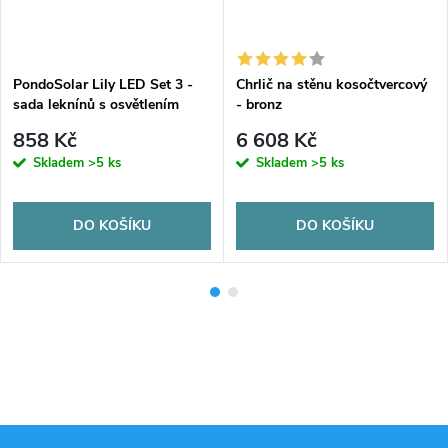
PondoSolar Lily LED Set 3 -
Chrlič na stěnu kosočtvercový
sada leknínů s osvětlením
- bronz
858 Kč
6 608 Kč
Skladem
>5 ks
Skladem
>5 ks
DO KOŠÍKU
DO KOŠÍKU