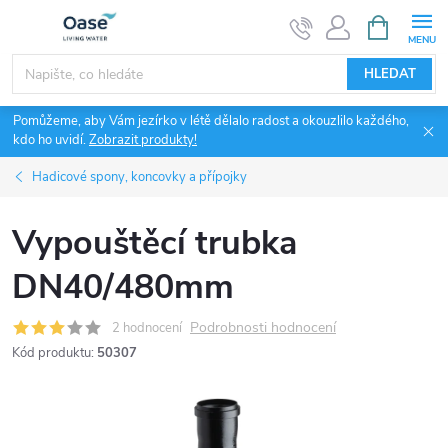
Přejít
NÁKUPNÍ
KOŠÍK
na
obsah
HLEDAT
Pomůžeme, aby Vám jezírko v létě dělalo radost a okouzlilo každého,
kdo ho uvidí.
Zobrazit produkty!
Hadicové spony, koncovky a přípojky
Vypouštěcí trubka
DN40/480mm
Podrobnosti hodnocení
2 hodnocení
Kód produktu:
50307