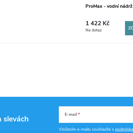
ProMax - vodní nádrž 
1 422 Kč
Z
Na dotaz
E-mail
a slevách
Vložením e-mailu souhlasíte s
podmínka