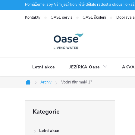
Přejít
Pomůžeme, aby Vám jezírko v létě dělalo radost a okouzlilo kaž
na
Kontakty
OASE servis
OASE školení
Doprava a
obsah
Letní akce
JEZÍRKA Oase
AKVA
Archiv
Vodní filtr malý 1"
Domů
P
Přeskočit
Kategorie
kategorie
o
Letní akce