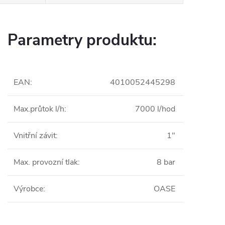
Parametry produktu:
EAN
:
4010052445298
Max.průtok l/h
:
7000 l/hod
Vnitřní závit
:
1"
Max. provozní tlak
:
8 bar
Výrobce
:
OASE