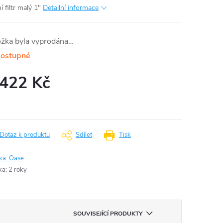
 filtr malý 1"
Detailní informace
ožka byla vyprodána…
ostupné
 422 Kč
ná
:
Dotaz k produktu
Sdílet
Tisk
ka:
Oase
ka
:
2 roky
SOUVISEJÍCÍ PRODUKTY