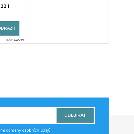
22 l
OBRAZIT
Kód:
44539
ODEBÍRAT
mi ochrany osobních údajů