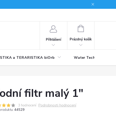
NÁKUPNÍ
KOŠÍK
Prázdný košík
Přihlášení
STIKA a TERARISTIKA biOrb
Water Technology
odní filtr malý 1"
Podrobnosti hodnocení
3 hodnocení
produktu:
44529