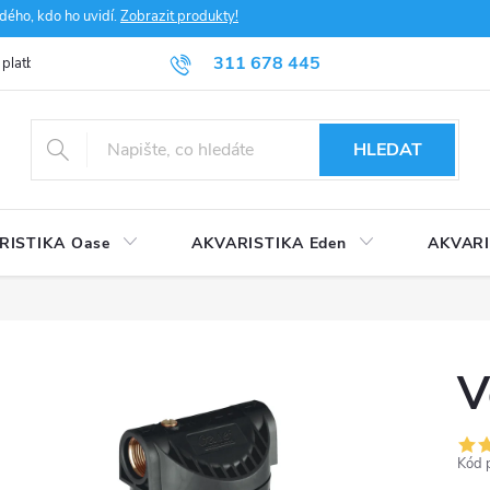
dého, kdo ho uvidí.
Zobrazit produkty!
311 678 445
 platba
FAQ
Obchodní podmínky
Ochrana údajů
HLEDAT
RISTIKA Oase
AKVARISTIKA Eden
AKVARI
V
Kód 