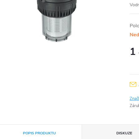
Vodní
Pol
Ned
1
Měr
cena
Znač
Záru
POPIS PRODUKTU
DISKUZE