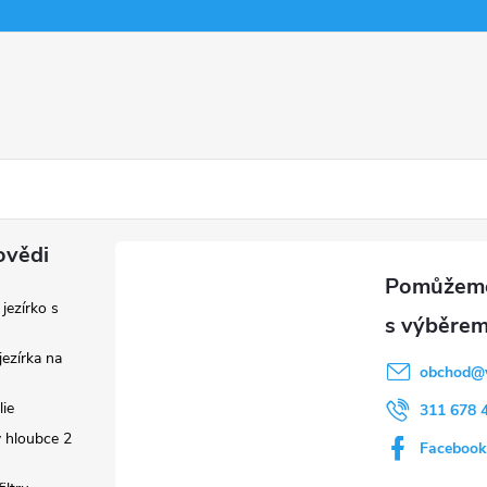
ovědi
 jezírko s
ezírka na
obchod
@
lie
311 678 
 hloubce 2
Facebook