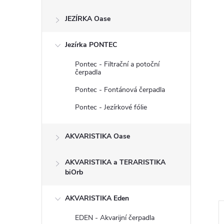
s
JEZÍRKA Oase
t
Jezírka PONTEC
r
Pontec - Filtrační a potoční
a
čerpadla
Pontec - Fontánová čerpadla
n
Pontec - Jezírkové fólie
n
AKVARISTIKA Oase
í
AKVARISTIKA a TERARISTIKA
p
biOrb
a
AKVARISTIKA Eden
EDEN - Akvarijní čerpadla