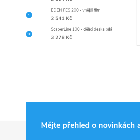
EDEN FES 200 - vnější filtr
2 541 Kč
ScaperLine 100 - dělící deska bílá
3 278 Kč
Z
Mějte přehled o novinkách