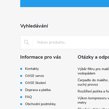
á
p
a
Vyhledávání
t
í
Informace pro vás
Otázky a odp
Kontakty
Výběr filtru pro malé
vodopádem
OASE servis
Čerpadlo do malého j
OASE školení
suchý provoz
Doprava a platba
Rozšíření jezírka a fo
FAQ
Výkon kompresoru v
metry
Obchodní podmínky