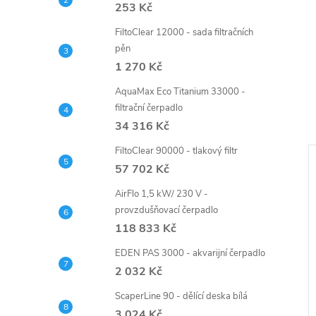
253 Kč
FiltoClear 12000 - sada filtračních
pěn
1 270 Kč
AquaMax Eco Titanium 33000 -
filtrační čerpadlo
34 316 Kč
FiltoClear 90000 - tlakový filtr
57 702 Kč
AirFlo 1,5 kW/ 230 V -
provzdušňovací čerpadlo
118 833 Kč
EDEN PAS 3000 - akvarijní čerpadlo
2 032 Kč
ScaperLine 90 - dělící deska bílá
3 024 Kč