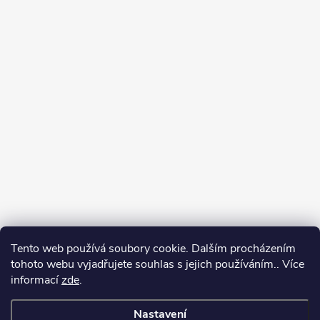
Tento web používá soubory cookie. Dalším procházením
tohoto webu vyjadřujete souhlas s jejich používáním.. Více
Spolupracujeme
informací
zde
.
Nastavení