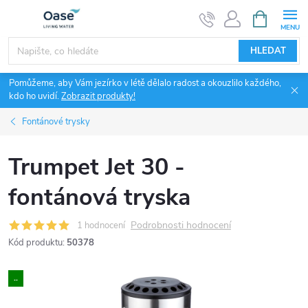
Přejít
NÁKUPNÍ
KOŠÍK
na
obsah
HLEDAT
Pomůžeme, aby Vám jezírko v létě dělalo radost a okouzlilo každého,
kdo ho uvidí.
Zobrazit produkty!
Fontánové trysky
Trumpet Jet 30 -
fontánová tryska
Podrobnosti hodnocení
1 hodnocení
Kód produktu:
50378
..