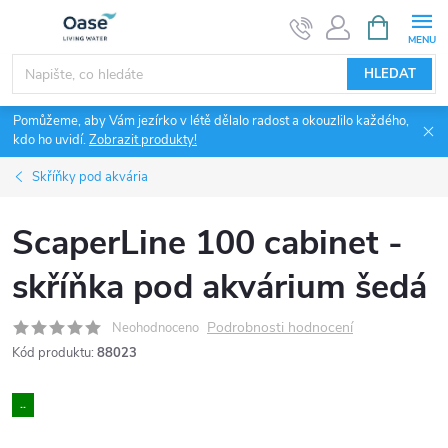
Přejít
NÁKUPNÍ
KOŠÍK
na
obsah
HLEDAT
Pomůžeme, aby Vám jezírko v létě dělalo radost a okouzlilo každého,
kdo ho uvidí.
Zobrazit produkty!
Skříňky pod akvária
ScaperLine 100 cabinet -
skříňka pod akvárium šedá
Podrobnosti hodnocení
Neohodnoceno
Kód produktu:
88023
..