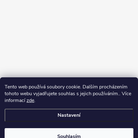
Tento web používá soubory cookie. Dalším procházením
tohoto webu vyjadřujete souhlas s jejich používáním.. Více
Spolupracujeme
informací
zde
.
Nastavení
Copyright 2026
Oase-Filtrace.cz
. Všechna práva vyhrazena.
Upravit
nastavení cookies
Souhlasím