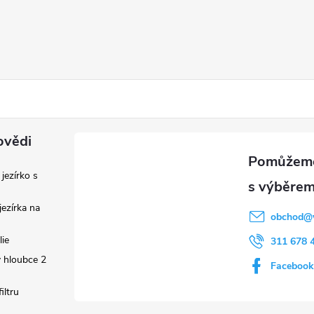
ovědi
 jezírko s
ezírka na
obchod
@
lie
311 678 
 hloubce 2
Facebook
iltru