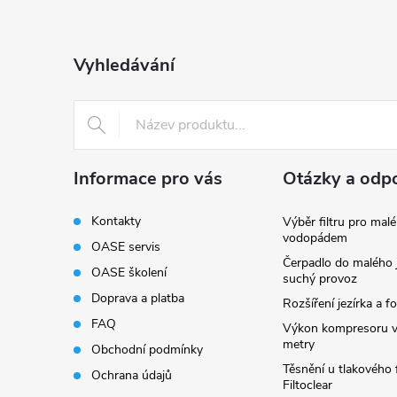
p
a
Vyhledávání
t
í
Informace pro vás
Otázky a odp
Kontakty
Výběr filtru pro malé
vodopádem
OASE servis
Čerpadlo do malého j
OASE školení
suchý provoz
Doprava a platba
Rozšíření jezírka a fo
FAQ
Výkon kompresoru v
metry
Obchodní podmínky
Těsnění u tlakového f
Ochrana údajů
Filtoclear