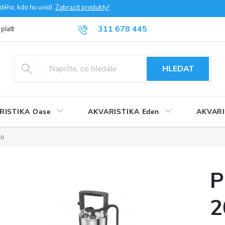
dého, kdo ho uvidí.
Zobrazit produkty!
311 678 445
 platba
FAQ
Obchodní podmínky
Ochrana údajů
HLEDAT
RISTIKA Oase
AKVARISTIKA Eden
AKVARI
lo
P
2