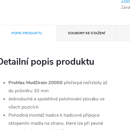
Znač
Záru
POPIS PRODUKTU
SOUBORY KE STAŽENÍ
Detailní popis produktu
ProMax MudDrain 20000
přečerpá nečistoty až
do průměru 30 mm
Jednoduché a spolehlivé polohování plováku ve
všech pozicích
Pohodlná montáž hadice k hadicové přípojce
sklopením madla na stranu, které lze při pevné