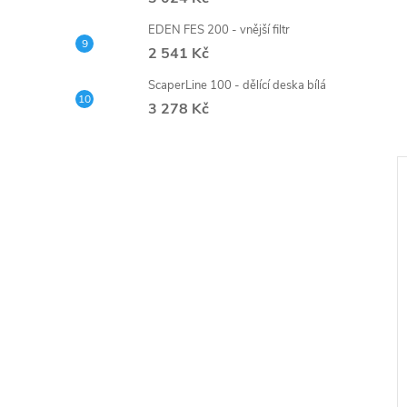
EDEN FES 200 - vnější filtr
2 541 Kč
ScaperLine 100 - dělící deska bílá
3 278 Kč