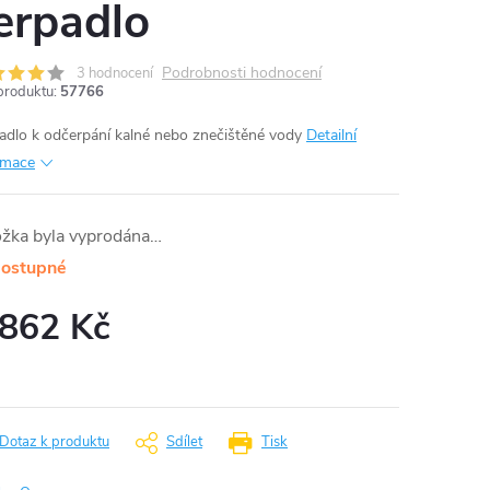
erpadlo
Podrobnosti hodnocení
3 hodnocení
produktu:
57766
adlo k odčerpání kalné nebo znečištěné vody
Detailní
rmace
ožka byla vyprodána…
ostupné
 862 Kč
ná
:
Dotaz k produktu
Sdílet
Tisk