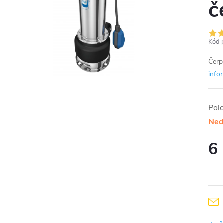
č
Kód 
Čerp
info
Pol
Ned
6
Měr
cena