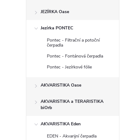
s
JEZÍRKA Oase
t
Jezírka PONTEC
r
Pontec - Filtrační a potoční
a
čerpadla
Pontec - Fontánová čerpadla
n
Pontec - Jezírkové fólie
n
AKVARISTIKA Oase
í
AKVARISTIKA a TERARISTIKA
p
biOrb
a
AKVARISTIKA Eden
EDEN - Akvarijní čerpadla