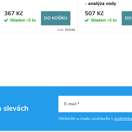
- analýza vody
367 Kč
507 Kč
DO KOŠÍKU
DO
Skladem
>5 ks
Skladem
>5 ks
Kód:
55046
E-mail
a slevách
Vložením e-mailu souhlasíte s
podmínka