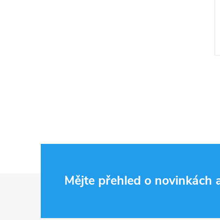
Z
Mějte přehled o novinkách
á