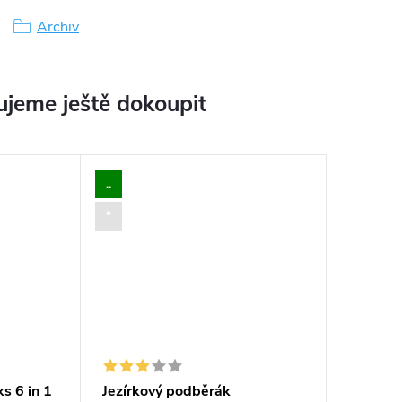
Archiv
jeme ještě dokoupit
..
*
s 6 in 1
Jezírkový podběrák