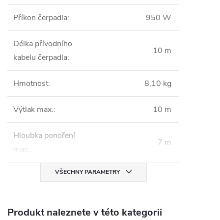
Příkon čerpadla
:
950 W
Délka přívodního
10 m
kabelu čerpadla
:
Hmotnost
:
8,10 kg
Výtlak max.
:
10 m
Hloubka ponoření
7 m
max.
:
VŠECHNY PARAMETRY
Produkt naleznete v této kategorii