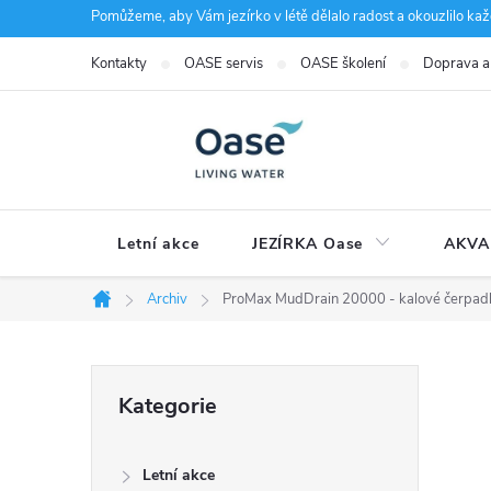
Přejít
Pomůžeme, aby Vám jezírko v létě dělalo radost a okouzlilo kaž
na
Kontakty
OASE servis
OASE školení
Doprava a
obsah
Letní akce
JEZÍRKA Oase
AKVA
Archiv
ProMax MudDrain 20000 - kalové čerpad
Domů
P
Přeskočit
Kategorie
kategorie
o
Letní akce