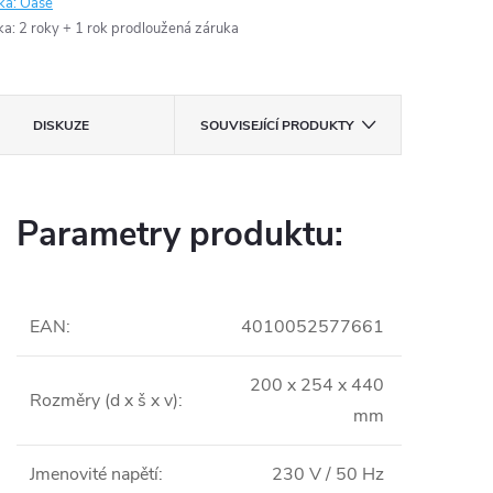
ka:
Oase
ka
:
2 roky + 1 rok prodloužená záruka
DISKUZE
SOUVISEJÍCÍ PRODUKTY
Parametry produktu:
EAN
:
4010052577661
200 x 254 x 440
Rozměry (d x š x v)
:
mm
Jmenovité napětí
:
230 V / 50 Hz