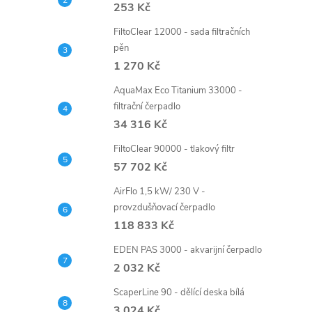
253 Kč
FiltoClear 12000 - sada filtračních
pěn
1 270 Kč
AquaMax Eco Titanium 33000 -
filtrační čerpadlo
34 316 Kč
FiltoClear 90000 - tlakový filtr
57 702 Kč
AirFlo 1,5 kW/ 230 V -
provzdušňovací čerpadlo
118 833 Kč
EDEN PAS 3000 - akvarijní čerpadlo
2 032 Kč
ScaperLine 90 - dělící deska bílá
3 024 Kč