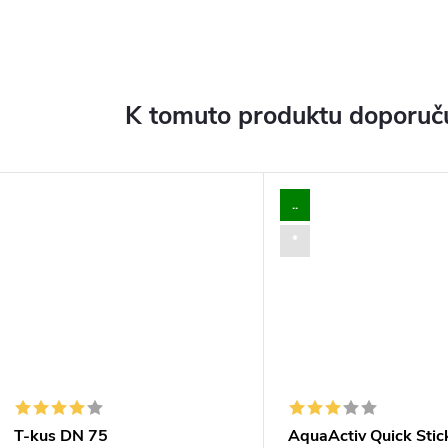
K tomuto produktu doporuču
..
*
T-kus DN 75
AquaActiv Quick Stick