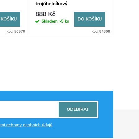
trojúhelníkový
888 Kč
 KOŠÍKU
DO KOŠÍKU
Skladem
>5 ks
Kód:
50570
Kód:
84308
ODEBÍRAT
mi ochrany osobních údajů