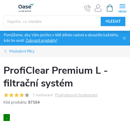
Přejít
NÁKUPNÍ
KOŠÍK
na
obsah
HLEDAT
Pomůžeme, aby Vám jezírko v létě dělalo radost a okouzlilo každého,
kdo ho uvidí.
Zobrazit produkty!
Modulární filtry
ProfiClear Premium L -
filtrační systém
Podrobnosti hodnocení
1 hodnocení
Kód produktu:
87164
..