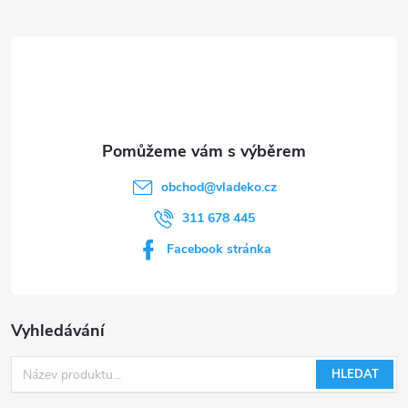
t
í
obchod
@
vladeko.cz
311 678 445
Facebook stránka
Vyhledávání
HLEDAT