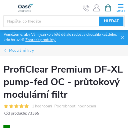
Přejít
NÁKUPNÍ
KOŠÍK
na
obsah
HLEDAT
Pomůžeme, aby Vám jezírko v létě dělalo radost a okouzlilo každého,
kdo ho uvidí.
Zobrazit produkty!
Modulární filtry
ProfiClear Premium DF-XL
pump-fed OC - průtokový
modulární filtr
Podrobnosti hodnocení
1 hodnocení
Kód produktu:
73365