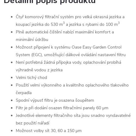
Detailní popis produktu
Čtyř komorový filtrační systém pro velká okrasná jezírka a
3
3
koupací jezírka do 530 m
a jezírka s rybami do 100 m
Plně automatické čištění nabízí maximální komfort a
minimální údržbu
Možnost připojení k systému Oase Easy Garden Control
System (EGC), umožňující dálkové ovládání nastavení filtru
Není potřebná žádná přípojka vody, oplachování probíhá
výhradně vodou z jezírka
Velmi tichý chod
Použití velmi výkonného a kvalitního oplachového tlakového
čerpadla
Spodní výpusť filtru je osazena šoupětem
Filtr je při dodání osazen filtračními panely 60 µm
Jednotlivé elementy filtračního síta jsou snadno vyndavatelné
bez použití nářadí
Možnost volby sít 30, 60 a 150 µm