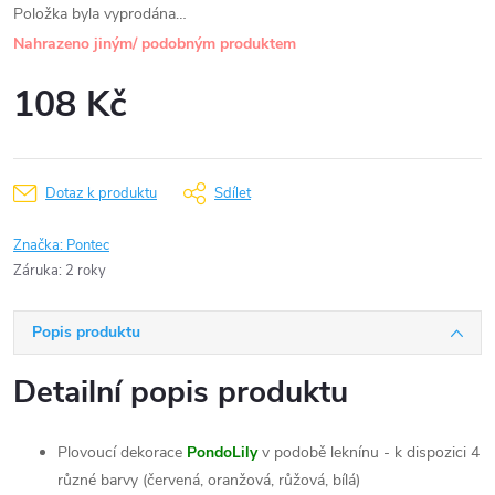
Položka byla vyprodána…
Nahrazeno jiným/ podobným produktem
108 Kč
Měrná
cena:
Dotaz k produktu
Sdílet
Značka:
Pontec
Záruka
:
2 roky
Popis produktu
Detailní popis produktu
Plovoucí dekorace
PondoLily
v podobě leknínu - k dispozici 4
různé barvy (červená, oranžová, růžová, bílá)