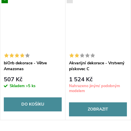
biOrb dekorace - Větve
Akvarijní dekorace - Vrstvený
Amazonas
pískovec C
507 Kč
1 524 Kč
Skladem
>5 ks
Nahrazeno jiným/ podobným
modelem
DO KOŠÍKU
ZOBRAZIT