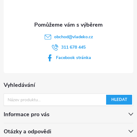
í
obchod
@
vladeko.cz
311 678 445
Facebook stránka
Vyhledávání
HLEDAT
Informace pro vás
Otázky a odpovědi