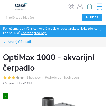
Přejít
NÁKUPNÍ
KOŠÍK
na
obsah
HLEDAT
Pomůžeme, aby Vám jezírko v létě dělalo radost a okouzlilo každého,
kdo ho uvidí.
Zobrazit produkty!
Akvarijní čerpadla
OptiMax 1000 - akvarijní
čerpadlo
Podrobnosti hodnocení
1 hodnocení
Kód produktu:
42656
..