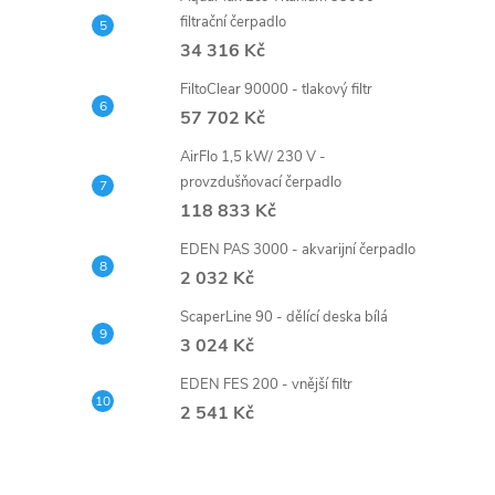
filtrační čerpadlo
34 316 Kč
FiltoClear 90000 - tlakový filtr
57 702 Kč
AirFlo 1,5 kW/ 230 V -
provzdušňovací čerpadlo
118 833 Kč
EDEN PAS 3000 - akvarijní čerpadlo
2 032 Kč
ScaperLine 90 - dělící deska bílá
3 024 Kč
EDEN FES 200 - vnější filtr
2 541 Kč