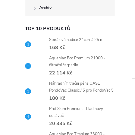
Archiv
TOP 10 PRODUKTŮ
Spirálová hadice 2" černá 25 m
168 Kč
AquaMax Eco Premium 21000 -
filtrační čerpadlo
22 114 Kč
Náhradní filtrační pěna OASE
PondoVac Classic / 5 pro PondoVac 5
180 Kč
ProfiSkim Premium - hladinový
odsávač
20 335 Kč
AquaMax Eco Titanium 33000 -