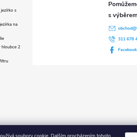
 jezírko s
ezírka na
obchod
@
lie
311 678 
 hloubce 2
Facebook
iltru
oužívá soubory cookie. Dalším procházením tohoto