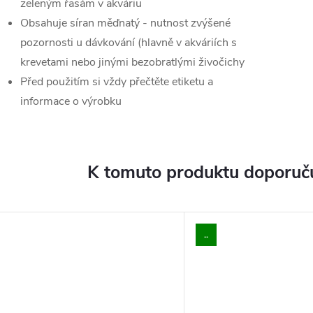
zeleným řasám v akváriu
Obsahuje síran měďnatý - nutnost zvýšené
pozornosti u dávkování (hlavně v akváriích s
krevetami nebo jinými bezobratlými živočichy
Před použitím si vždy přečtěte etiketu a
informace o výrobku
K tomuto produktu doporuču
..