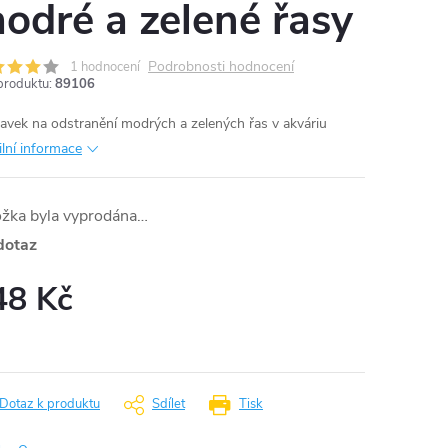
odré a zelené řasy
Podrobnosti hodnocení
1 hodnocení
produktu:
89106
ravek na odstranění modrých a zelených řas v akváriu
ilní informace
ožka byla vyprodána…
dotaz
48 Kč
ná
:
Dotaz k produktu
Sdílet
Tisk