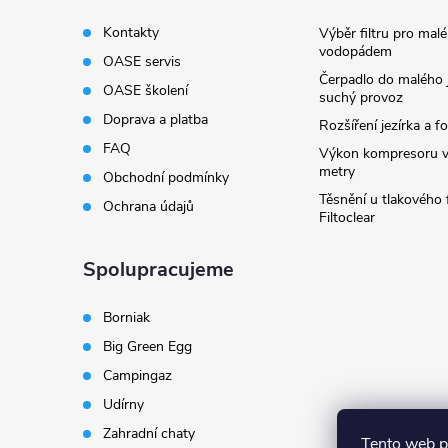
Kontakty
Výběr filtru pro malé
vodopádem
OASE servis
Čerpadlo do malého j
OASE školení
suchý provoz
Doprava a platba
Rozšíření jezírka a fo
FAQ
Výkon kompresoru v
metry
Obchodní podmínky
Těsnění u tlakového f
Ochrana údajů
Filtoclear
Spolupracujeme
Borniak
Big Green Egg
Campingaz
Udírny
Zahradní chaty
Tento web p