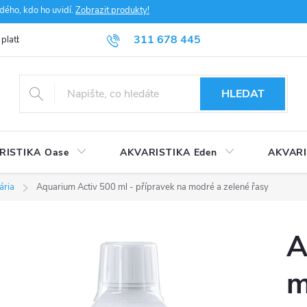
dého, kdo ho uvidí.
Zobrazit produkty!
311 678 445
 platba
FAQ
Obchodní podmínky
Ochrana údajů
HLEDAT
RISTIKA Oase
AKVARISTIKA Eden
AKVARI
ária
Aquarium Activ 500 ml - přípravek na modré a zelené řasy
A
m