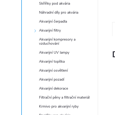
n
Skříňky pod akvária
e
Náhradní díly pro akvária
Akvarijní čerpadla
l
Akvarijní filtry
Akvarijní kompresory a
vzduchování
Akvarijní UV lampy
Akvarijní topítka
Akvarijní osvětlení
Akvarijní pozadí
Akvarijní dekorace
Filtrační pěny a filtrační materiál
Krmivo pro akvarijní ryby