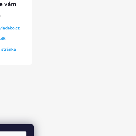
vladeko.cz
445
 stránka