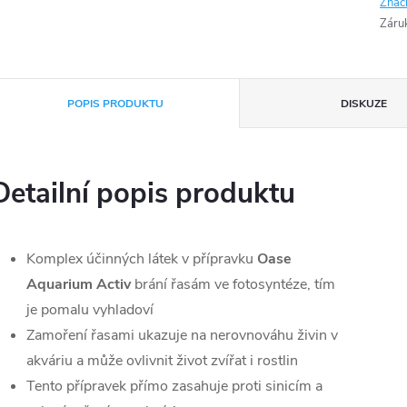
Znač
Záru
POPIS PRODUKTU
DISKUZE
Detailní popis produktu
Komplex účinných látek v přípravku
Oase
Aquarium Activ
brání řasám ve fotosyntéze, tím
je pomalu vyhladoví
Zamoření řasami ukazuje na nerovnováhu živin v
akváriu a může ovlivnit život zvířat i rostlin
Tento přípravek přímo zasahuje proti sinicím a