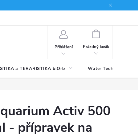
NÁKUPNÍ
KOŠÍK
Prázdný košík
Přihlášení
STIKA a TERARISTIKA biOrb
Water Technology
quarium Activ 500
l - přípravek na