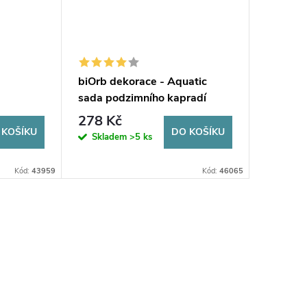
biOrb dekorace - Aquatic
sada podzimního kapradí
278 Kč
 KOŠÍKU
DO KOŠÍKU
Skladem
>5 ks
Kód:
43959
Kód:
46065