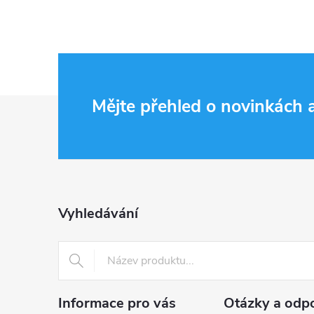
Z
Mějte přehled o novinkách
á
p
a
Vyhledávání
t
í
Informace pro vás
Otázky a odp