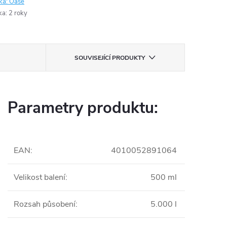
ka:
Oase
ka
:
2 roky
SOUVISEJÍCÍ PRODUKTY
Parametry produktu:
EAN
:
4010052891064
Velikost balení
:
500 ml
Rozsah působení
:
5.000 l