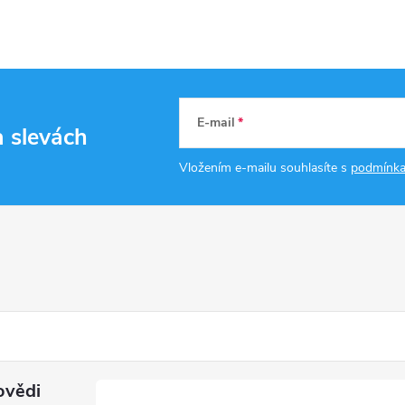
E-mail
a slevách
Vložením e-mailu souhlasíte s
podmínka
ovědi