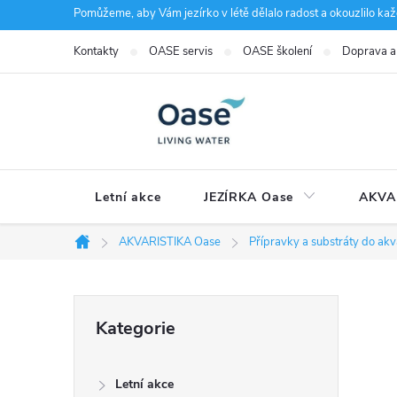
Přejít
Pomůžeme, aby Vám jezírko v létě dělalo radost a okouzlilo kaž
na
Kontakty
OASE servis
OASE školení
Doprava a
obsah
Letní akce
JEZÍRKA Oase
AKVA
AKVARISTIKA Oase
Přípravky a substráty do akv
Domů
P
Přeskočit
Kategorie
kategorie
o
Letní akce