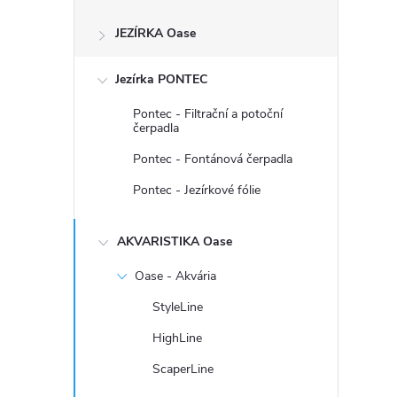
s
JEZÍRKA Oase
t
Jezírka PONTEC
r
Pontec - Filtrační a potoční
a
čerpadla
Pontec - Fontánová čerpadla
n
Pontec - Jezírkové fólie
n
AKVARISTIKA Oase
í
Oase - Akvária
p
StyleLine
HighLine
a
ScaperLine