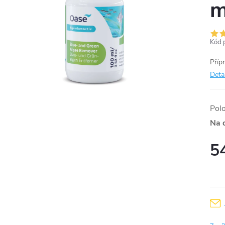
m
Kód 
Příp
Deta
Pol
Na 
5
Měr
cena