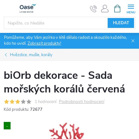
Přejít
NÁKUPNÍ
KOŠÍK
na
obsah
HLEDAT
Pomůžeme, aby Vám jezírko v létě dělalo radost a okouzlilo každého,
kdo ho uvidí.
Zobrazit produkty!
Hvězdice, mušle, korály
biOrb dekorace - Sada
mořských korálů červená
Podrobnosti hodnocení
1 hodnocení
Kód produktu:
72677
..