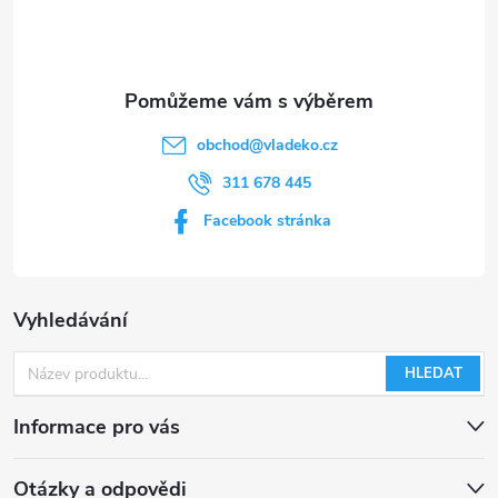
í
obchod
@
vladeko.cz
311 678 445
Facebook stránka
Vyhledávání
HLEDAT
Informace pro vás
Otázky a odpovědi