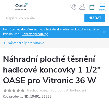
Přejít
NÁKUPNÍ
KOŠÍK
na
obsah
HLEDAT
Pomůžeme, aby Vám jezírko v létě dělalo radost a okouzlilo každého,
kdo ho uvidí.
Zobrazit produkty!
Náhradní díly pro Vitronic
Náhradní ploché těsnění
hadicové koncovky 1 1/2"
OASE pro Vitronic 36 W
Podrobnosti hodnocení
Neohodnoceno
Kód produktu:
ND_19491_56885