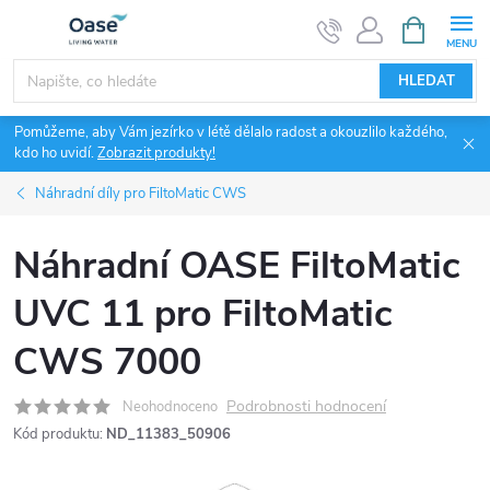
Přejít
NÁKUPNÍ
KOŠÍK
na
obsah
HLEDAT
Pomůžeme, aby Vám jezírko v létě dělalo radost a okouzlilo každého,
kdo ho uvidí.
Zobrazit produkty!
Náhradní díly pro FiltoMatic CWS
Náhradní OASE FiltoMatic
UVC 11 pro FiltoMatic
CWS 7000
Podrobnosti hodnocení
Neohodnoceno
Kód produktu:
ND_11383_50906