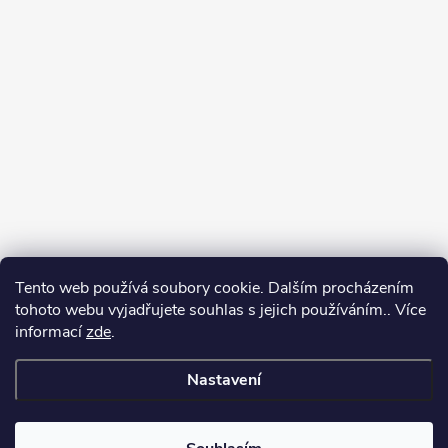
Tento web používá soubory cookie. Dalším procházením
tohoto webu vyjadřujete souhlas s jejich používáním.. Více
Spolupracujeme
informací
zde
.
Nastavení
Copyright 2026
Oase-Filtrace.cz
. Všechna práva vyhrazena.
Upravit
nastavení cookies