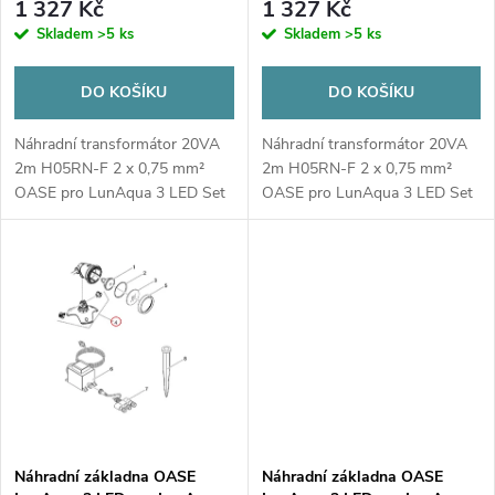
r
1 327 Kč
1 327 Kč
1
3
r
Skladem
>5 ks
Skladem
>5 ks
o
o
DO KOŠÍKU
DO KOŠÍKU
d
d
Náhradní transformátor 20VA
Náhradní transformátor 20VA
u
2m H05RN-F 2 x 0,75 mm²
2m H05RN-F 2 x 0,75 mm²
OASE pro LunAqua 3 LED Set
OASE pro LunAqua 3 LED Set
u
1
3
k
k
t
t
ů
ů
Náhradní základna OASE
Náhradní základna OASE