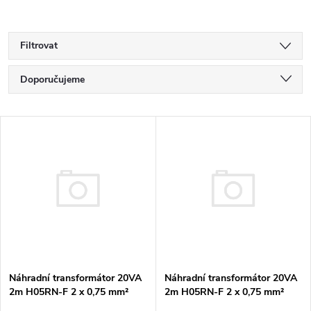
Filtrovat
Ř
Doporučujeme
a
Nejlevnější
V
Nejdražší
z
ý
Nejprodávanější
e
p
Abecedně
n
i
í
s
Náhradní transformátor 20VA
Náhradní transformátor 20VA
p
2m H05RN-F 2 x 0,75 mm²
2m H05RN-F 2 x 0,75 mm²
p
OASE pro LunAqua 3 LED Set
OASE pro LunAqua 3 LED Set