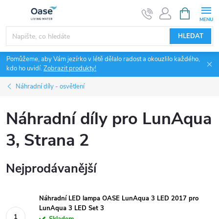
Přejít
NÁKUPNÍ
KOŠÍK
na
obsah
HLEDAT
Pomůžeme, aby Vám jezírko v létě dělalo radost a okouzlilo každého,
kdo ho uvidí.
Zobrazit produkty!
Náhradní díly - osvětlení
Náhradní díly pro LunAqua
3
, Strana 2
Nejprodávanější
Náhradní LED lampa OASE LunAqua 3 LED 2017 pro
LunAqua 3 LED Set 3
Skladem