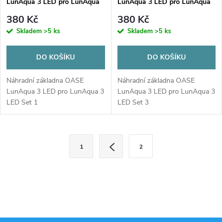
LunAqua 3 LED pro LunAqua
LunAqua 3 LED pro LunAqua
3 LED Set 1
3 LED Set 3
380 Kč
380 Kč
Skladem
>5 ks
Skladem
>5 ks
DO KOŠÍKU
DO KOŠÍKU
Náhradní základna OASE
Náhradní základna OASE
LunAqua 3 LED pro LunAqua 3
LunAqua 3 LED pro LunAqua 3
LED Set 1
LED Set 3
O
S
1
2
t
v
r
l
á
n
á
k