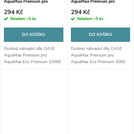
AquaMax Premium pro
AquaMax Premium pro
AquaMax Eco Premium 21000
AquaMax Eco Premium 5000
294 Kč
294 Kč
Skladem
>5 ks
Skladem
>5 ks
DO KOŠÍKU
DO KOŠÍKU
Drobné náhradní díly OASE
Drobné náhradní díly OASE
AquaMax Premium pro
AquaMax Premium pro
AquaMax Eco Premium 21000
AquaMax Eco Premium 5000
- hadicové koncovky, těsnění a
svorky. Jednoduše umožní
opravu čepadla při ztátě těchto
částí i laikovi....