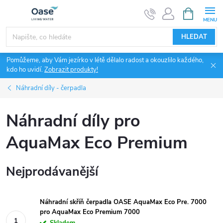
Přejít
NÁKUPNÍ
KOŠÍK
na
obsah
HLEDAT
Pomůžeme, aby Vám jezírko v létě dělalo radost a okouzlilo každého,
kdo ho uvidí.
Zobrazit produkty!
Náhradní díly - čerpadla
Náhradní díly pro
AquaMax Eco Premium
Nejprodávanější
Náhradní skříň čerpadla OASE AquaMax Eco Pre. 7000
pro AquaMax Eco Premium 7000
Skladem