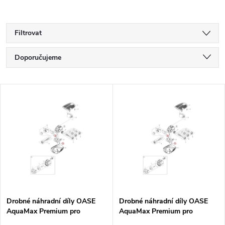
Filtrovat
Ř
Doporučujeme
a
Nejlevnější
V
Nejdražší
z
ý
Nejprodávanější
e
p
Abecedně
n
i
í
s
p
Drobné náhradní díly OASE
Drobné náhradní díly OASE
AquaMax Premium pro
AquaMax Premium pro
p
AquaMax Eco Premium 13000
AquaMax Eco Premium 17000