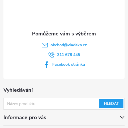
ý
í
p
i
s
obchod
@
vladeko.cz
u
311 678 445
Facebook stránka
Vyhledávání
HLEDAT
Informace pro vás