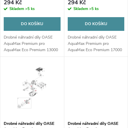
r
294 Kč
294 Kč
r
Skladem
>5 ks
Skladem
>5 ks
o
o
DO KOŠÍKU
DO KOŠÍKU
d
d
Drobné náhradní díly OASE
Drobné náhradní díly OASE
u
AquaMax Premium pro
AquaMax Premium pro
AquaMax Eco Premium 13000
AquaMax Eco Premium 17000
u
k
k
t
t
ů
ů
Drobné náhradní díly OASE
Drobné náhradní díly OASE