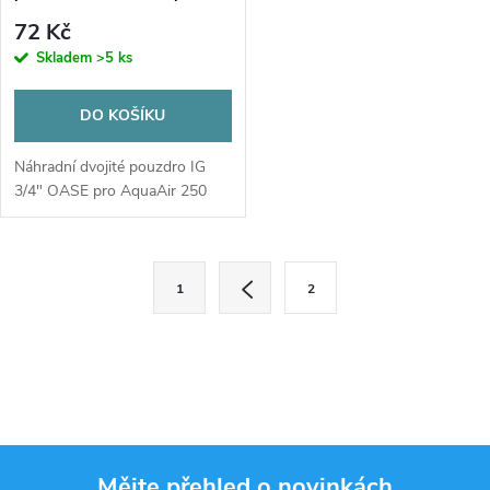
AquaAir 250
72 Kč
Skladem
>5 ks
DO KOŠÍKU
Náhradní dvojité pouzdro IG
3/4" OASE pro AquaAir 250
O
S
1
2
t
v
r
l
á
n
á
k
d
o
Mějte přehled o novinkách
v