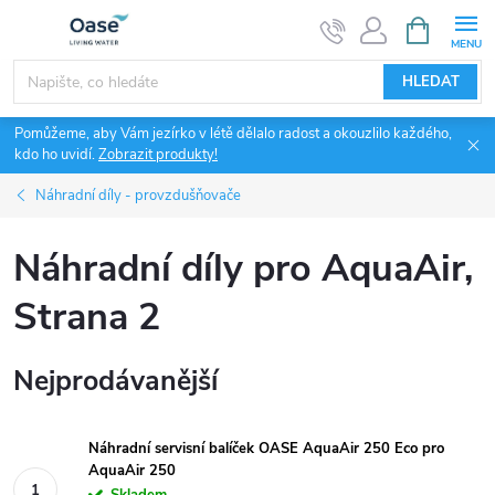
Přejít
NÁKUPNÍ
KOŠÍK
na
obsah
HLEDAT
Pomůžeme, aby Vám jezírko v létě dělalo radost a okouzlilo každého,
kdo ho uvidí.
Zobrazit produkty!
Náhradní díly - provzdušňovače
Náhradní díly pro AquaAir
,
Strana 2
Nejprodávanější
Náhradní servisní balíček OASE AquaAir 250 Eco pro
AquaAir 250
Skladem