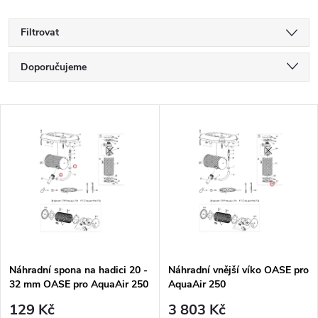
Filtrovat
Ř
Doporučujeme
a
Nejlevnější
V
Nejdražší
z
ý
Nejprodávanější
e
p
Abecedně
n
i
í
s
p
Náhradní spona na hadici 20 -
Náhradní vnější víko OASE pro
32 mm OASE pro AquaAir 250
AquaAir 250
p
r
129 Kč
3 803 Kč