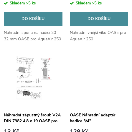
r
Skladem
>5 ks
Skladem
>5 ks
o
o
DO KOŠÍKU
DO KOŠÍKU
d
d
Náhradní spona na hadici 20 -
Náhradní vnější víko OASE pro
u
32 mm OASE pro AquaAir 250
AquaAir 250
u
k
k
t
t
ů
ů
Náhradní zápustný šroub V2A
OASE Náhradní adaptér
DIN 7982 4,8 x 19 OASE pro
hadice 3/4"
AquaAir 250
13 Kč
129 Kč