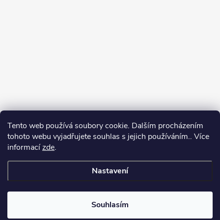
Tento web používá soubory cookie. Dalším procházením
tohoto webu vyjadřujete souhlas s jejich používáním.. Více
Spolupracujeme
informací
zde
.
Nastavení
Copyright 2026
Oase-Filtrace.cz
. Všechna práva vyhrazena.
Upravit
nastavení cookies
Souhlasím
Vytvořil Shoptet